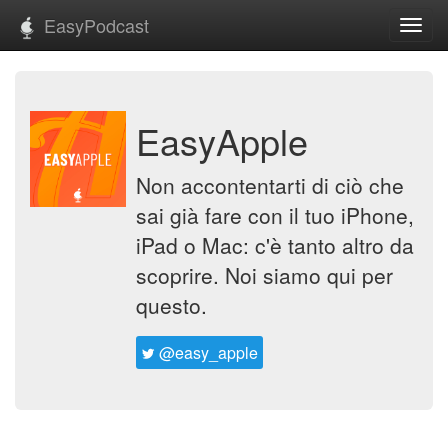
EasyPodcast
Toggl
navig
EasyApple
Non accontentarti di ciò che
sai già fare con il tuo iPhone,
iPad o Mac: c'è tanto altro da
scoprire. Noi siamo qui per
questo.
@easy_apple