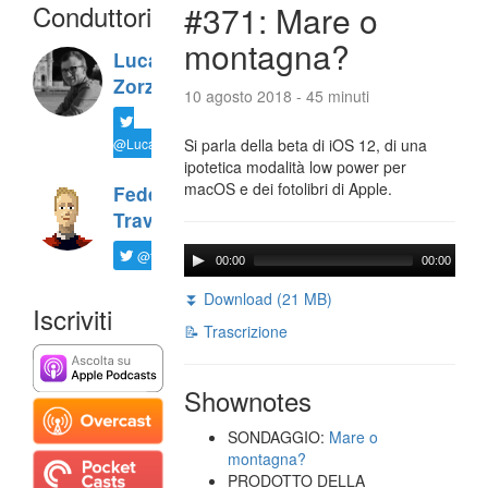
Conduttori
#371: Mare o
montagna?
Luca
Zorzi
10 agosto 2018 - 45 minuti
@LucaTNT
Si parla della beta di iOS 12, di una
ipotetica modalità low power per
macOS e dei fotolibri di Apple.
Federico
Travaini
@ftrava
00:00
00:00
⏬ Download (21 MB)
Iscriviti
📝 Trascrizione
Shownotes
SONDAGGIO:
Mare o
montagna?
PRODOTTO DELLA