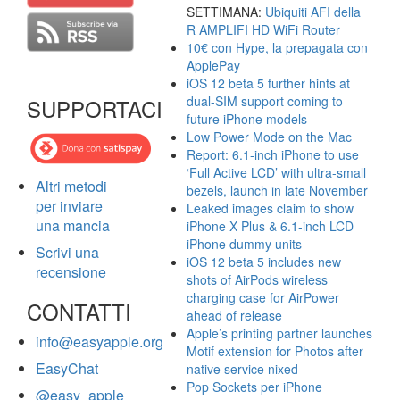
SETTIMANA:
Ubiquiti AFI della
R AMPLIFI HD WiFi Router
10€ con Hype, la prepagata con
ApplePay
iOS 12 beta 5 further hints at
dual-SIM support coming to
SUPPORTACI
future iPhone models
Low Power Mode on the Mac
Report: 6.1-inch iPhone to use
‘Full Active LCD’ with ultra-small
Altri metodi
bezels, launch in late November
per inviare
Leaked images claim to show
una mancia
iPhone X Plus & 6.1-inch LCD
iPhone dummy units
Scrivi una
iOS 12 beta 5 includes new
recensione
shots of AirPods wireless
charging case for AirPower
CONTATTI
ahead of release
Apple’s printing partner launches
info@easyapple.org
Motif extension for Photos after
EasyChat
native service nixed
Pop Sockets per iPhone
@easy_apple