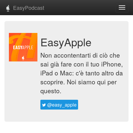
EasyPodcast
Toggl
navig
EasyApple
Non accontentarti di ciò che
sai già fare con il tuo iPhone,
iPad o Mac: c'è tanto altro da
scoprire. Noi siamo qui per
questo.
@easy_apple