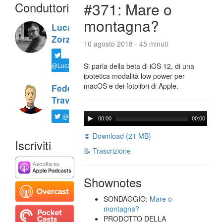
Conduttori
#371: Mare o
montagna?
Luca
Zorzi
10 agosto 2018 - 45 minuti
@LucaTNT
Si parla della beta di iOS 12, di una
ipotetica modalità low power per
macOS e dei fotolibri di Apple.
Federico
Travaini
@ftrava
00:00
00:00
⏬ Download (21 MB)
Iscriviti
📝 Trascrizione
Shownotes
SONDAGGIO:
Mare o
montagna?
PRODOTTO DELLA