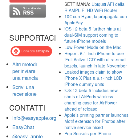
SETTIMANA:
Ubiquiti AFI della
R AMPLIFI HD WiFi Router
10€ con Hype, la prepagata con
ApplePay
iOS 12 beta 5 further hints at
dual-SIM support coming to
SUPPORTACI
future iPhone models
Low Power Mode on the Mac
Report: 6.1-inch iPhone to use
‘Full Active LCD’ with ultra-small
Altri metodi
bezels, launch in late November
per inviare
Leaked images claim to show
una mancia
iPhone X Plus & 6.1-inch LCD
iPhone dummy units
Scrivi una
iOS 12 beta 5 includes new
recensione
shots of AirPods wireless
charging case for AirPower
CONTATTI
ahead of release
Apple’s printing partner launches
info@easyapple.org
Motif extension for Photos after
EasyChat
native service nixed
Pop Sockets per iPhone
@easy_apple