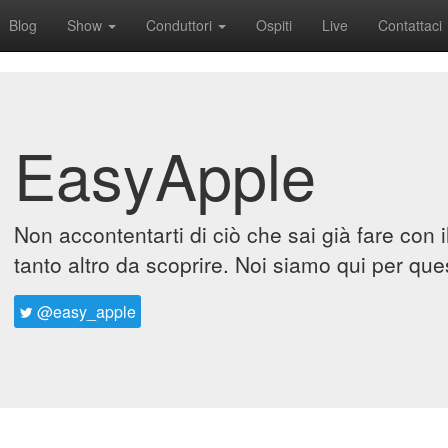
Blog
Show
Conduttori
Ospiti
Live
Contattaci
EasyApple
Non accontentarti di ciò che sai già fare con 
tanto altro da scoprire. Noi siamo qui per que
@easy_apple