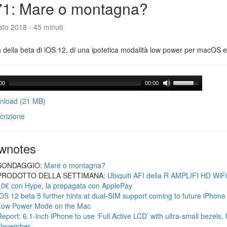
71: Mare o montagna?
to 2018 - 45 minuti
a della beta di iOS 12, di una ipotetica modalità low power per macOS e d
00
00:00
load (21 MB)
crizione
wnotes
SONDAGGIO:
Mare o montagna?
PRODOTTO DELLA SETTIMANA:
Ubiquiti AFI della R AMPLIFI HD WiF
10€ con Hype, la prepagata con ApplePay
iOS 12 beta 5 further hints at dual-SIM support coming to future iPhon
Low Power Mode on the Mac
Report: 6.1-inch iPhone to use ‘Full Active LCD’ with ultra-small bezels, 
November