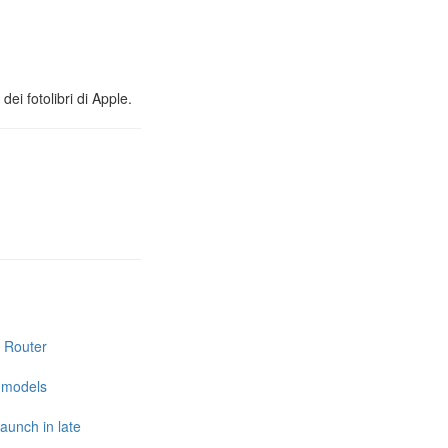
ei fotolibri di Apple.
i Router
e models
launch in late