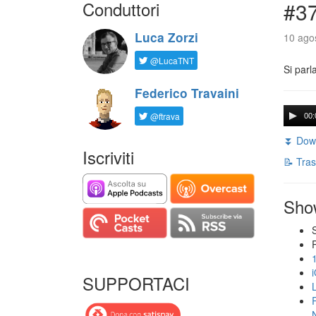
Conduttori
#3
Luca Zorzi
10 agos
@LucaTNT
Si parl
Federico Travaini
@ftrava
00:
⏬ Down
Iscriviti
📝 Tras
Sho
SUPPORTACI