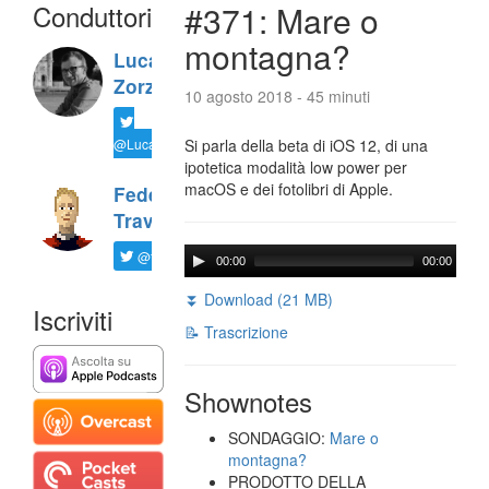
Conduttori
#371: Mare o
montagna?
Luca
Zorzi
10 agosto 2018 - 45 minuti
@LucaTNT
Si parla della beta di iOS 12, di una
ipotetica modalità low power per
macOS e dei fotolibri di Apple.
Federico
Travaini
@ftrava
00:00
00:00
⏬ Download (21 MB)
Iscriviti
📝 Trascrizione
Shownotes
SONDAGGIO:
Mare o
montagna?
PRODOTTO DELLA