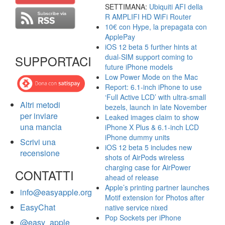
SETTIMANA:
Ubiquiti AFI della
R AMPLIFI HD WiFi Router
10€ con Hype, la prepagata con
ApplePay
iOS 12 beta 5 further hints at
dual-SIM support coming to
SUPPORTACI
future iPhone models
Low Power Mode on the Mac
Report: 6.1-inch iPhone to use
‘Full Active LCD’ with ultra-small
Altri metodi
bezels, launch in late November
per inviare
Leaked images claim to show
una mancia
iPhone X Plus & 6.1-inch LCD
iPhone dummy units
Scrivi una
iOS 12 beta 5 includes new
recensione
shots of AirPods wireless
charging case for AirPower
CONTATTI
ahead of release
Apple’s printing partner launches
info@easyapple.org
Motif extension for Photos after
EasyChat
native service nixed
Pop Sockets per iPhone
@easy_apple