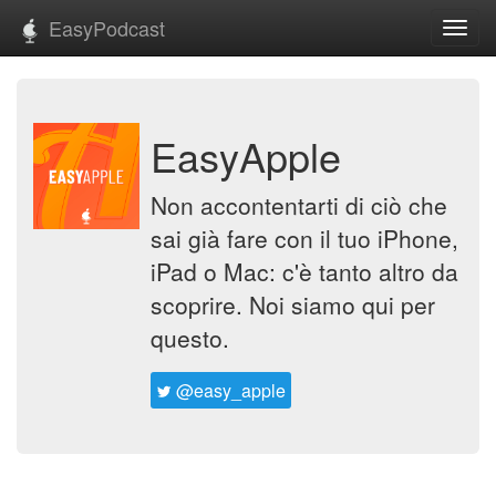
EasyPodcast
Toggl
navig
EasyApple
Non accontentarti di ciò che
sai già fare con il tuo iPhone,
iPad o Mac: c'è tanto altro da
scoprire. Noi siamo qui per
questo.
@easy_apple