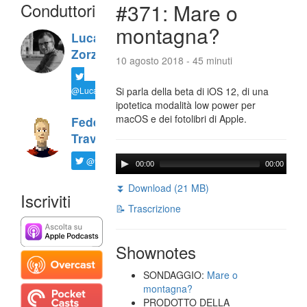
Conduttori
#371: Mare o
montagna?
Luca
Zorzi
10 agosto 2018 - 45 minuti
@LucaTNT
Si parla della beta di iOS 12, di una
ipotetica modalità low power per
macOS e dei fotolibri di Apple.
Federico
Travaini
@ftrava
00:00
00:00
⏬ Download (21 MB)
Iscriviti
📝 Trascrizione
Shownotes
SONDAGGIO:
Mare o
montagna?
PRODOTTO DELLA