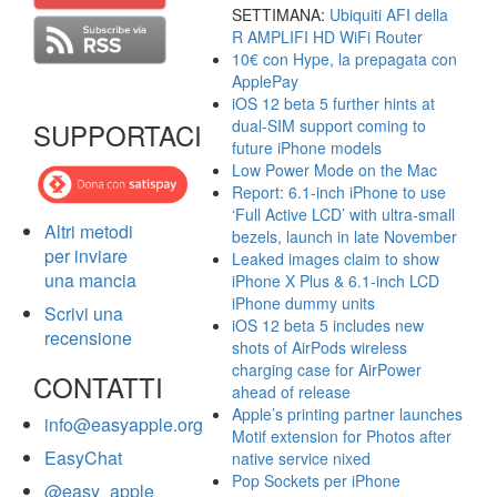
SETTIMANA:
Ubiquiti AFI della
R AMPLIFI HD WiFi Router
10€ con Hype, la prepagata con
ApplePay
iOS 12 beta 5 further hints at
dual-SIM support coming to
SUPPORTACI
future iPhone models
Low Power Mode on the Mac
Report: 6.1-inch iPhone to use
‘Full Active LCD’ with ultra-small
Altri metodi
bezels, launch in late November
per inviare
Leaked images claim to show
una mancia
iPhone X Plus & 6.1-inch LCD
iPhone dummy units
Scrivi una
iOS 12 beta 5 includes new
recensione
shots of AirPods wireless
charging case for AirPower
CONTATTI
ahead of release
Apple’s printing partner launches
info@easyapple.org
Motif extension for Photos after
EasyChat
native service nixed
Pop Sockets per iPhone
@easy_apple