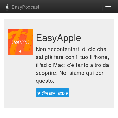
EasyPodcast
Toggl
navig
EasyApple
Non accontentarti di ciò che
sai già fare con il tuo iPhone,
iPad o Mac: c'è tanto altro da
scoprire. Noi siamo qui per
questo.
@easy_apple