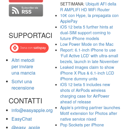
SETTIMANA:
Ubiquiti AFI della
R AMPLIFI HD WiFi Router
10€ con Hype, la prepagata con
ApplePay
iOS 12 beta 5 further hints at
dual-SIM support coming to
SUPPORTACI
future iPhone models
Low Power Mode on the Mac
Report: 6.1-inch iPhone to use
‘Full Active LCD’ with ultra-small
Altri metodi
bezels, launch in late November
per inviare
Leaked images claim to show
una mancia
iPhone X Plus & 6.1-inch LCD
iPhone dummy units
Scrivi una
iOS 12 beta 5 includes new
recensione
shots of AirPods wireless
charging case for AirPower
CONTATTI
ahead of release
Apple’s printing partner launches
info@easyapple.org
Motif extension for Photos after
EasyChat
native service nixed
Pop Sockets per iPhone
@easy_apple