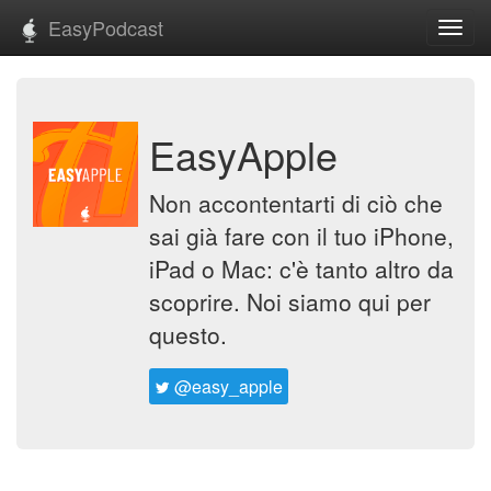
EasyPodcast
Toggl
navig
EasyApple
Non accontentarti di ciò che
sai già fare con il tuo iPhone,
iPad o Mac: c'è tanto altro da
scoprire. Noi siamo qui per
questo.
@easy_apple