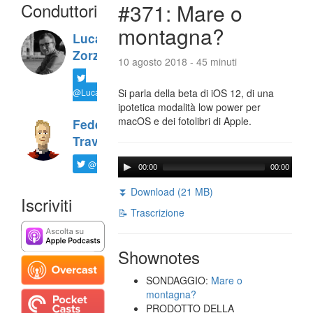
Conduttori
#371: Mare o
montagna?
Luca
Zorzi
10 agosto 2018 - 45 minuti
@LucaTNT
Si parla della beta di iOS 12, di una
ipotetica modalità low power per
macOS e dei fotolibri di Apple.
Federico
Travaini
@ftrava
00:00
00:00
⏬ Download (21 MB)
Iscriviti
📝 Trascrizione
Shownotes
SONDAGGIO:
Mare o
montagna?
PRODOTTO DELLA