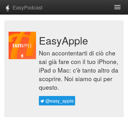
EasyPodcast
Toggl
navig
EasyApple
Non accontentarti di ciò che
sai già fare con il tuo iPhone,
iPad o Mac: c'è tanto altro da
scoprire. Noi siamo qui per
questo.
@easy_apple