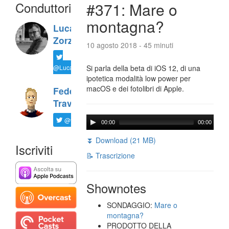
Conduttori
#371: Mare o
montagna?
Luca
Zorzi
10 agosto 2018 - 45 minuti
@LucaTNT
Si parla della beta di iOS 12, di una
ipotetica modalità low power per
macOS e dei fotolibri di Apple.
Federico
Travaini
@ftrava
00:00
00:00
⏬ Download (21 MB)
Iscriviti
📝 Trascrizione
Shownotes
SONDAGGIO:
Mare o
montagna?
PRODOTTO DELLA