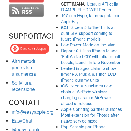
SETTIMANA:
Ubiquiti AFI della
R AMPLIFI HD WiFi Router
10€ con Hype, la prepagata con
ApplePay
iOS 12 beta 5 further hints at
dual-SIM support coming to
SUPPORTACI
future iPhone models
Low Power Mode on the Mac
Report: 6.1-inch iPhone to use
‘Full Active LCD’ with ultra-small
Altri metodi
bezels, launch in late November
per inviare
Leaked images claim to show
una mancia
iPhone X Plus & 6.1-inch LCD
iPhone dummy units
Scrivi una
iOS 12 beta 5 includes new
recensione
shots of AirPods wireless
charging case for AirPower
CONTATTI
ahead of release
Apple’s printing partner launches
info@easyapple.org
Motif extension for Photos after
EasyChat
native service nixed
Pop Sockets per iPhone
@easy_apple