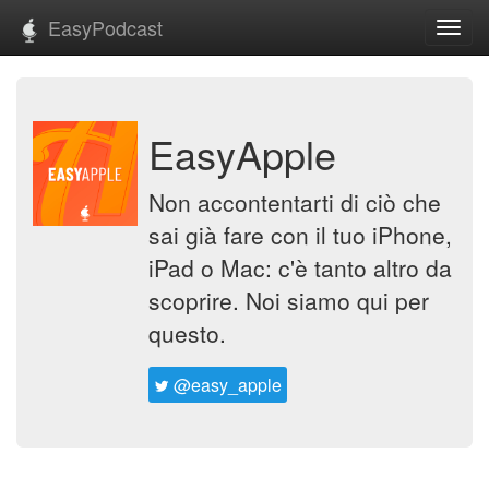
EasyPodcast
Toggl
navig
EasyApple
Non accontentarti di ciò che
sai già fare con il tuo iPhone,
iPad o Mac: c'è tanto altro da
scoprire. Noi siamo qui per
questo.
@easy_apple