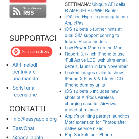
SETTIMANA:
Ubiquiti AFI della
R AMPLIFI HD WiFi Router
10€ con Hype, la prepagata con
ApplePay
iOS 12 beta 5 further hints at
dual-SIM support coming to
SUPPORTACI
future iPhone models
Low Power Mode on the Mac
Report: 6.1-inch iPhone to use
‘Full Active LCD’ with ultra-small
Altri metodi
bezels, launch in late November
per inviare
Leaked images claim to show
una mancia
iPhone X Plus & 6.1-inch LCD
iPhone dummy units
Scrivi una
iOS 12 beta 5 includes new
recensione
shots of AirPods wireless
charging case for AirPower
CONTATTI
ahead of release
Apple’s printing partner launches
info@easyapple.org
Motif extension for Photos after
EasyChat
native service nixed
Pop Sockets per iPhone
@easy_apple