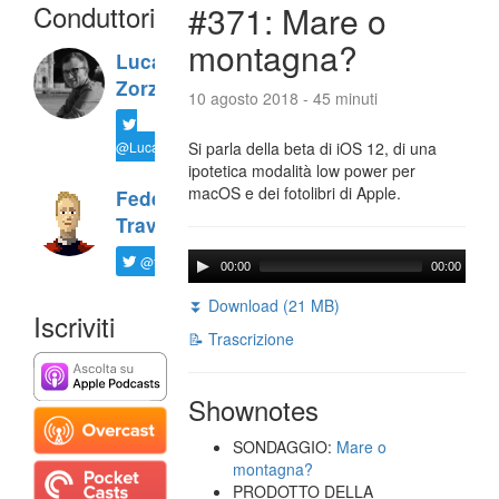
Conduttori
#371: Mare o
montagna?
Luca
Zorzi
10 agosto 2018 - 45 minuti
@LucaTNT
Si parla della beta di iOS 12, di una
ipotetica modalità low power per
macOS e dei fotolibri di Apple.
Federico
Travaini
@ftrava
00:00
00:00
⏬ Download (21 MB)
Iscriviti
📝 Trascrizione
Shownotes
SONDAGGIO:
Mare o
montagna?
PRODOTTO DELLA