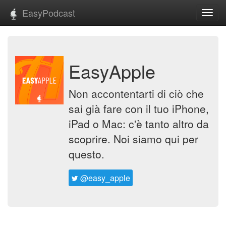
EasyPodcast
Toggl
navig
EasyApple
Non accontentarti di ciò che
sai già fare con il tuo iPhone,
iPad o Mac: c'è tanto altro da
scoprire. Noi siamo qui per
questo.
@easy_apple