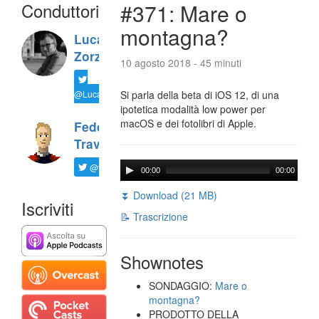
Conduttori
#371: Mare o
montagna?
Luca
Zorzi
10 agosto 2018 - 45 minuti
@LucaTNT
Si parla della beta di iOS 12, di una
ipotetica modalità low power per
macOS e dei fotolibri di Apple.
Federico
Travaini
@ftrava
00:00
00:00
⏬ Download (21 MB)
Iscriviti
📝 Trascrizione
Shownotes
SONDAGGIO:
Mare o
montagna?
PRODOTTO DELLA