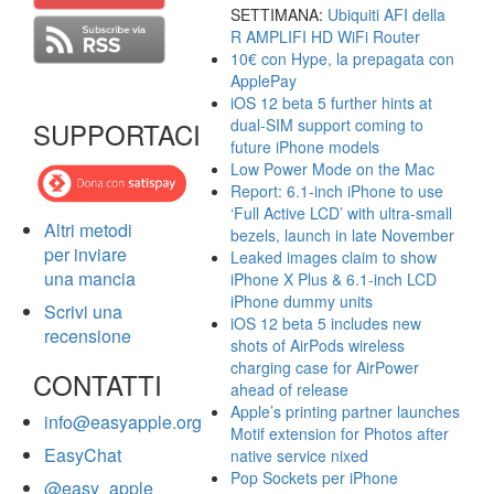
SETTIMANA:
Ubiquiti AFI della
R AMPLIFI HD WiFi Router
10€ con Hype, la prepagata con
ApplePay
iOS 12 beta 5 further hints at
dual-SIM support coming to
SUPPORTACI
future iPhone models
Low Power Mode on the Mac
Report: 6.1-inch iPhone to use
‘Full Active LCD’ with ultra-small
Altri metodi
bezels, launch in late November
per inviare
Leaked images claim to show
una mancia
iPhone X Plus & 6.1-inch LCD
iPhone dummy units
Scrivi una
iOS 12 beta 5 includes new
recensione
shots of AirPods wireless
charging case for AirPower
CONTATTI
ahead of release
Apple’s printing partner launches
info@easyapple.org
Motif extension for Photos after
EasyChat
native service nixed
Pop Sockets per iPhone
@easy_apple