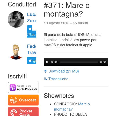
Conduttori
#371: Mare o
montagna?
Luca
Zorzi
10 agosto 2018 - 45 minuti
@LucaTNT
Si parla della beta di iOS 12, di una
ipotetica modalità low power per
macOS e dei fotolibri di Apple.
Federico
Travaini
@ftrava
00:00
00:00
⏬ Download (21 MB)
Iscriviti
📝 Trascrizione
Shownotes
SONDAGGIO:
Mare o
montagna?
PRODOTTO DELLA