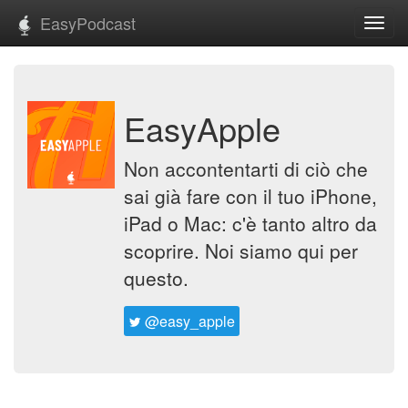
EasyPodcast
Toggl
navig
EasyApple
Non accontentarti di ciò che
sai già fare con il tuo iPhone,
iPad o Mac: c'è tanto altro da
scoprire. Noi siamo qui per
questo.
@easy_apple