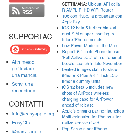
SETTIMANA:
Ubiquiti AFI della
R AMPLIFI HD WiFi Router
10€ con Hype, la prepagata con
ApplePay
iOS 12 beta 5 further hints at
dual-SIM support coming to
SUPPORTACI
future iPhone models
Low Power Mode on the Mac
Report: 6.1-inch iPhone to use
‘Full Active LCD’ with ultra-small
Altri metodi
bezels, launch in late November
per inviare
Leaked images claim to show
una mancia
iPhone X Plus & 6.1-inch LCD
iPhone dummy units
Scrivi una
iOS 12 beta 5 includes new
recensione
shots of AirPods wireless
charging case for AirPower
CONTATTI
ahead of release
Apple’s printing partner launches
info@easyapple.org
Motif extension for Photos after
EasyChat
native service nixed
Pop Sockets per iPhone
@easy_apple