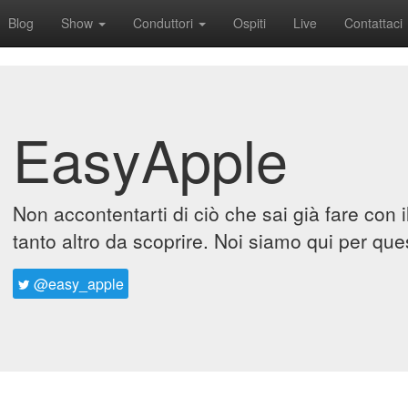
Blog
Show
Conduttori
Ospiti
Live
Contattaci
EasyApple
Non accontentarti di ciò che sai già fare con 
tanto altro da scoprire. Noi siamo qui per que
@easy_apple