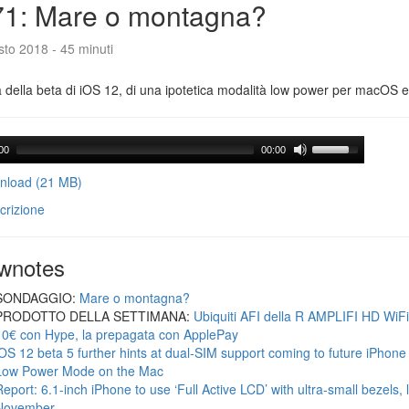
71: Mare o montagna?
to 2018 - 45 minuti
a della beta di iOS 12, di una ipotetica modalità low power per macOS e d
00
00:00
load (21 MB)
crizione
wnotes
SONDAGGIO:
Mare o montagna?
PRODOTTO DELLA SETTIMANA:
Ubiquiti AFI della R AMPLIFI HD WiF
10€ con Hype, la prepagata con ApplePay
iOS 12 beta 5 further hints at dual-SIM support coming to future iPhon
Low Power Mode on the Mac
Report: 6.1-inch iPhone to use ‘Full Active LCD’ with ultra-small bezels, 
November