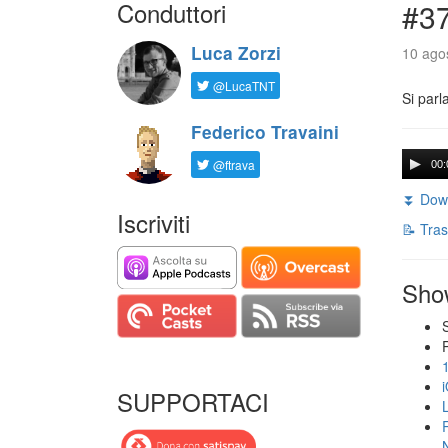
Conduttori
#3
Luca Zorzi
10 agos
@LucaTNT
Si parl
Federico Travaini
@ftrava
00:
⏬ Down
Iscriviti
📝 Tras
Sho
SUPPORTACI