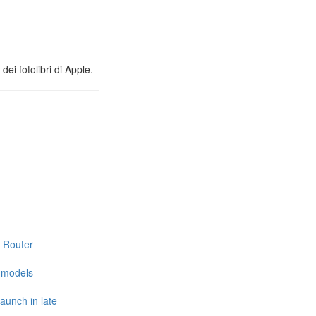
ei fotolibri di Apple.
i Router
e models
launch in late