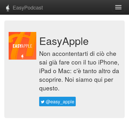
EasyPodcast
Toggl
navig
EasyApple
Non accontentarti di ciò che
sai già fare con il tuo iPhone,
iPad o Mac: c'è tanto altro da
scoprire. Noi siamo qui per
questo.
@easy_apple