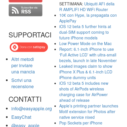
SETTIMANA:
Ubiquiti AFI della
R AMPLIFI HD WiFi Router
10€ con Hype, la prepagata con
ApplePay
iOS 12 beta 5 further hints at
dual-SIM support coming to
SUPPORTACI
future iPhone models
Low Power Mode on the Mac
Report: 6.1-inch iPhone to use
‘Full Active LCD’ with ultra-small
Altri metodi
bezels, launch in late November
per inviare
Leaked images claim to show
una mancia
iPhone X Plus & 6.1-inch LCD
iPhone dummy units
Scrivi una
iOS 12 beta 5 includes new
recensione
shots of AirPods wireless
charging case for AirPower
CONTATTI
ahead of release
Apple’s printing partner launches
info@easyapple.org
Motif extension for Photos after
EasyChat
native service nixed
Pop Sockets per iPhone
@easy_apple