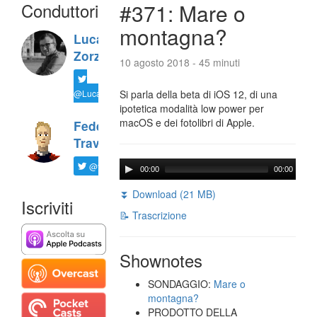
Conduttori
#371: Mare o
montagna?
Luca
Zorzi
10 agosto 2018 - 45 minuti
@LucaTNT
Si parla della beta di iOS 12, di una
ipotetica modalità low power per
macOS e dei fotolibri di Apple.
Federico
Travaini
@ftrava
00:00
00:00
⏬ Download (21 MB)
Iscriviti
📝 Trascrizione
Shownotes
SONDAGGIO:
Mare o
montagna?
PRODOTTO DELLA