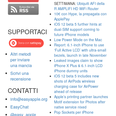
SETTIMANA:
Ubiquiti AFI della
R AMPLIFI HD WiFi Router
10€ con Hype, la prepagata con
ApplePay
iOS 12 beta 5 further hints at
dual-SIM support coming to
SUPPORTACI
future iPhone models
Low Power Mode on the Mac
Report: 6.1-inch iPhone to use
‘Full Active LCD’ with ultra-small
Altri metodi
bezels, launch in late November
per inviare
Leaked images claim to show
una mancia
iPhone X Plus & 6.1-inch LCD
iPhone dummy units
Scrivi una
iOS 12 beta 5 includes new
recensione
shots of AirPods wireless
charging case for AirPower
CONTATTI
ahead of release
Apple’s printing partner launches
info@easyapple.org
Motif extension for Photos after
EasyChat
native service nixed
Pop Sockets per iPhone
@easy_apple