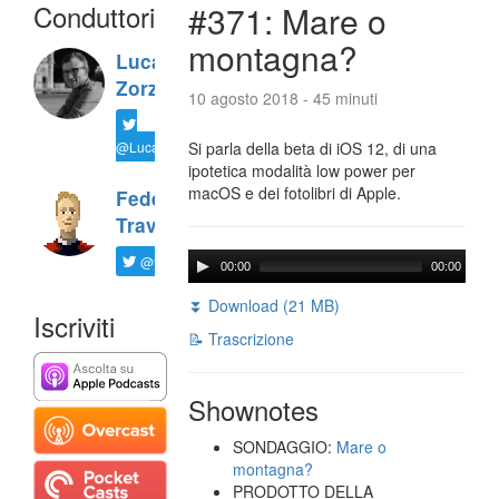
Conduttori
#371: Mare o
montagna?
Luca
Zorzi
10 agosto 2018 - 45 minuti
@LucaTNT
Si parla della beta di iOS 12, di una
ipotetica modalità low power per
macOS e dei fotolibri di Apple.
Federico
Travaini
@ftrava
00:00
00:00
⏬ Download (21 MB)
Iscriviti
📝 Trascrizione
Shownotes
SONDAGGIO:
Mare o
montagna?
PRODOTTO DELLA