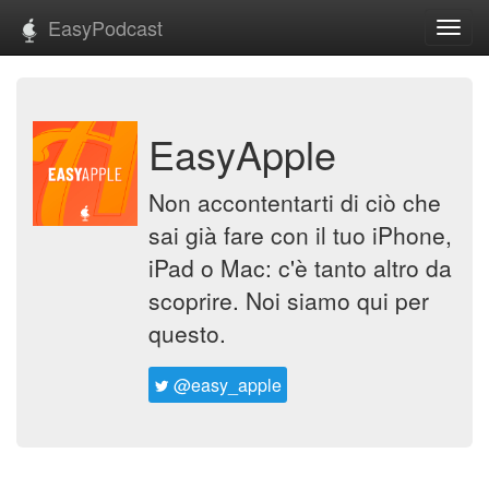
EasyPodcast
Toggl
navig
EasyApple
Non accontentarti di ciò che
sai già fare con il tuo iPhone,
iPad o Mac: c'è tanto altro da
scoprire. Noi siamo qui per
questo.
@easy_apple