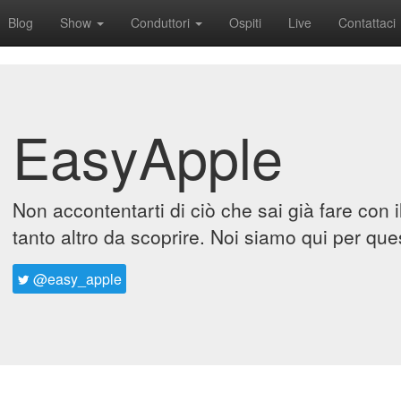
Blog
Show
Conduttori
Ospiti
Live
Contattaci
EasyApple
Non accontentarti di ciò che sai già fare con 
tanto altro da scoprire. Noi siamo qui per que
@easy_apple