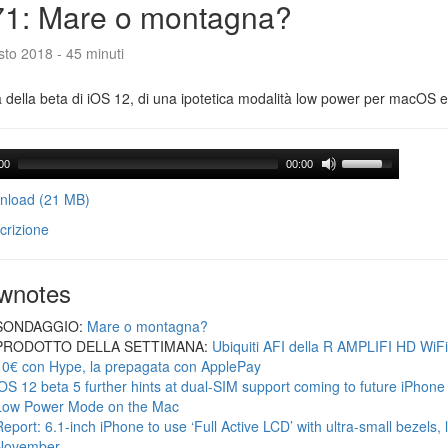
71: Mare o montagna?
to 2018 - 45 minuti
a della beta di iOS 12, di una ipotetica modalità low power per macOS e d
00
00:00
load (21 MB)
crizione
wnotes
SONDAGGIO:
Mare o montagna?
PRODOTTO DELLA SETTIMANA:
Ubiquiti AFI della R AMPLIFI HD WiF
10€ con Hype, la prepagata con ApplePay
iOS 12 beta 5 further hints at dual-SIM support coming to future iPhon
Low Power Mode on the Mac
Report: 6.1-inch iPhone to use ‘Full Active LCD’ with ultra-small bezels, 
November