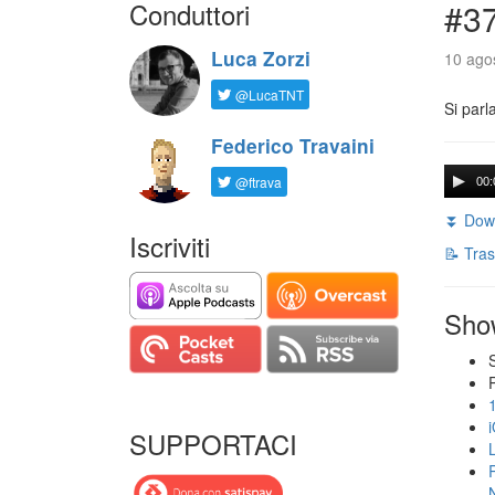
Conduttori
#3
Luca Zorzi
10 agos
@LucaTNT
Si parl
Federico Travaini
@ftrava
00:
⏬ Down
Iscriviti
📝 Tras
Sho
SUPPORTACI