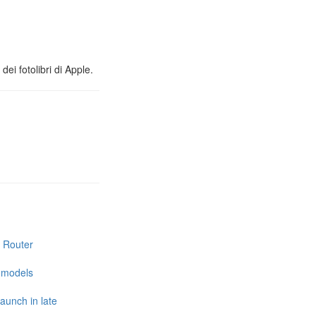
ei fotolibri di Apple.
i Router
e models
launch in late