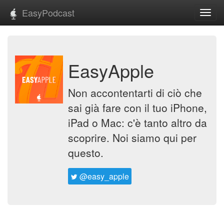
EasyPodcast
Toggl
navig
EasyApple
Non accontentarti di ciò che
sai già fare con il tuo iPhone,
iPad o Mac: c'è tanto altro da
scoprire. Noi siamo qui per
questo.
@easy_apple