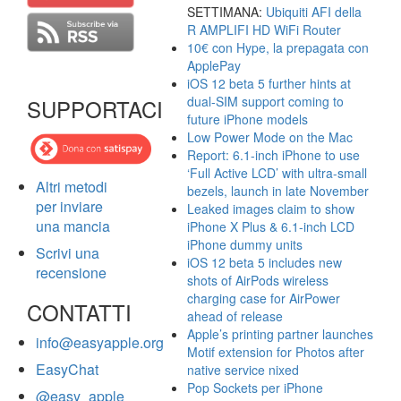
SETTIMANA:
Ubiquiti AFI della
R AMPLIFI HD WiFi Router
10€ con Hype, la prepagata con
ApplePay
iOS 12 beta 5 further hints at
dual-SIM support coming to
SUPPORTACI
future iPhone models
Low Power Mode on the Mac
Report: 6.1-inch iPhone to use
‘Full Active LCD’ with ultra-small
Altri metodi
bezels, launch in late November
per inviare
Leaked images claim to show
una mancia
iPhone X Plus & 6.1-inch LCD
iPhone dummy units
Scrivi una
iOS 12 beta 5 includes new
recensione
shots of AirPods wireless
charging case for AirPower
CONTATTI
ahead of release
Apple’s printing partner launches
info@easyapple.org
Motif extension for Photos after
EasyChat
native service nixed
Pop Sockets per iPhone
@easy_apple