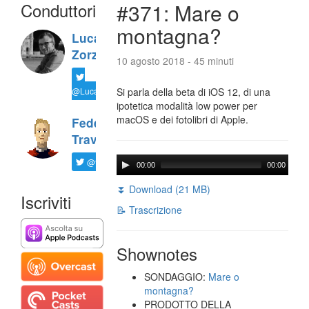
Conduttori
#371: Mare o
montagna?
Luca
Zorzi
10 agosto 2018 - 45 minuti
@LucaTNT
Si parla della beta di iOS 12, di una
ipotetica modalità low power per
macOS e dei fotolibri di Apple.
Federico
Travaini
@ftrava
00:00
00:00
⏬ Download (21 MB)
Iscriviti
📝 Trascrizione
Shownotes
SONDAGGIO:
Mare o
montagna?
PRODOTTO DELLA