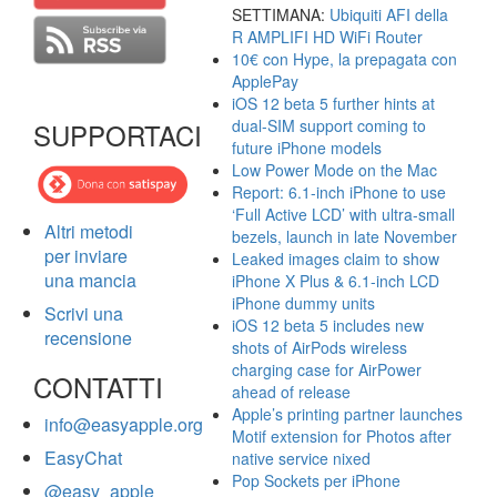
SETTIMANA:
Ubiquiti AFI della
R AMPLIFI HD WiFi Router
10€ con Hype, la prepagata con
ApplePay
iOS 12 beta 5 further hints at
dual-SIM support coming to
SUPPORTACI
future iPhone models
Low Power Mode on the Mac
Report: 6.1-inch iPhone to use
‘Full Active LCD’ with ultra-small
Altri metodi
bezels, launch in late November
per inviare
Leaked images claim to show
una mancia
iPhone X Plus & 6.1-inch LCD
iPhone dummy units
Scrivi una
iOS 12 beta 5 includes new
recensione
shots of AirPods wireless
charging case for AirPower
CONTATTI
ahead of release
Apple’s printing partner launches
info@easyapple.org
Motif extension for Photos after
EasyChat
native service nixed
Pop Sockets per iPhone
@easy_apple