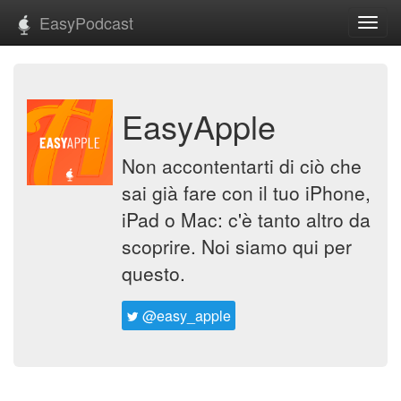
EasyPodcast
Toggl
navig
EasyApple
Non accontentarti di ciò che
sai già fare con il tuo iPhone,
iPad o Mac: c'è tanto altro da
scoprire. Noi siamo qui per
questo.
@easy_apple