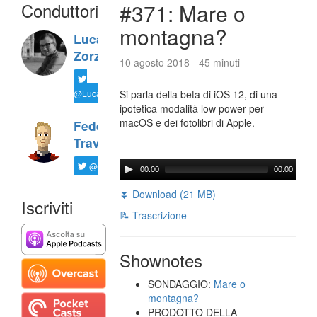
Conduttori
#371: Mare o
montagna?
Luca
Zorzi
10 agosto 2018 - 45 minuti
@LucaTNT
Si parla della beta di iOS 12, di una
ipotetica modalità low power per
macOS e dei fotolibri di Apple.
Federico
Travaini
@ftrava
00:00
00:00
⏬ Download (21 MB)
Iscriviti
📝 Trascrizione
Shownotes
SONDAGGIO:
Mare o
montagna?
PRODOTTO DELLA