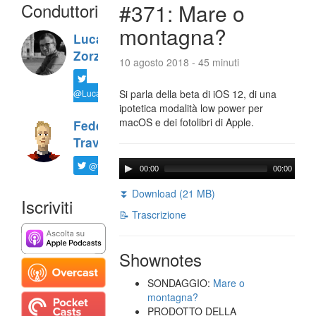
Conduttori
#371: Mare o
montagna?
Luca
Zorzi
10 agosto 2018 - 45 minuti
@LucaTNT
Si parla della beta di iOS 12, di una
ipotetica modalità low power per
macOS e dei fotolibri di Apple.
Federico
Travaini
@ftrava
00:00
00:00
⏬ Download (21 MB)
Iscriviti
📝 Trascrizione
Shownotes
SONDAGGIO:
Mare o
montagna?
PRODOTTO DELLA