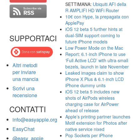
SETTIMANA:
Ubiquiti AFI della
R AMPLIFI HD WiFi Router
10€ con Hype, la prepagata con
ApplePay
iOS 12 beta 5 further hints at
dual-SIM support coming to
SUPPORTACI
future iPhone models
Low Power Mode on the Mac
Report: 6.1-inch iPhone to use
‘Full Active LCD’ with ultra-small
Altri metodi
bezels, launch in late November
per inviare
Leaked images claim to show
una mancia
iPhone X Plus & 6.1-inch LCD
iPhone dummy units
Scrivi una
iOS 12 beta 5 includes new
recensione
shots of AirPods wireless
charging case for AirPower
CONTATTI
ahead of release
Apple’s printing partner launches
info@easyapple.org
Motif extension for Photos after
EasyChat
native service nixed
Pop Sockets per iPhone
@easy_apple