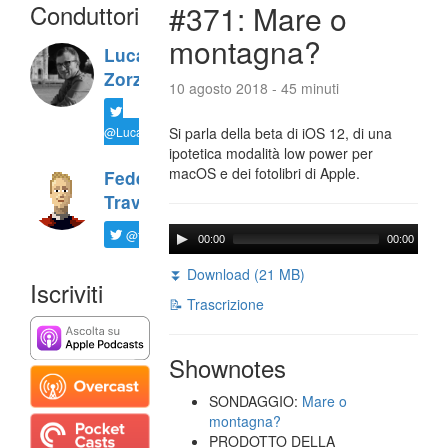
Conduttori
#371: Mare o
montagna?
Luca
Zorzi
10 agosto 2018 - 45 minuti
@LucaTNT
Si parla della beta di iOS 12, di una
ipotetica modalità low power per
macOS e dei fotolibri di Apple.
Federico
Travaini
@ftrava
00:00
00:00
⏬ Download (21 MB)
Iscriviti
📝 Trascrizione
Shownotes
SONDAGGIO:
Mare o
montagna?
PRODOTTO DELLA