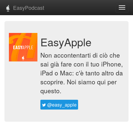
EasyPodcast
Toggl
navig
EasyApple
Non accontentarti di ciò che
sai già fare con il tuo iPhone,
iPad o Mac: c'è tanto altro da
scoprire. Noi siamo qui per
questo.
@easy_apple