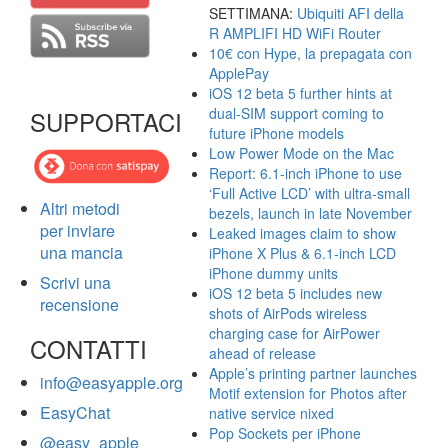
SETTIMANA:
Ubiquiti AFI della
R AMPLIFI HD WiFi Router
10€ con Hype, la prepagata con
ApplePay
iOS 12 beta 5 further hints at
dual-SIM support coming to
SUPPORTACI
future iPhone models
Low Power Mode on the Mac
Report: 6.1-inch iPhone to use
‘Full Active LCD’ with ultra-small
Altri metodi
bezels, launch in late November
per inviare
Leaked images claim to show
una mancia
iPhone X Plus & 6.1-inch LCD
iPhone dummy units
Scrivi una
iOS 12 beta 5 includes new
recensione
shots of AirPods wireless
charging case for AirPower
CONTATTI
ahead of release
Apple’s printing partner launches
info@easyapple.org
Motif extension for Photos after
EasyChat
native service nixed
Pop Sockets per iPhone
@easy_apple