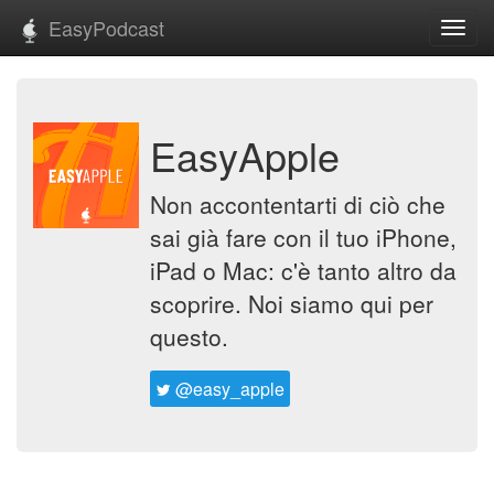
EasyPodcast
Toggl
navig
EasyApple
Non accontentarti di ciò che
sai già fare con il tuo iPhone,
iPad o Mac: c'è tanto altro da
scoprire. Noi siamo qui per
questo.
@easy_apple