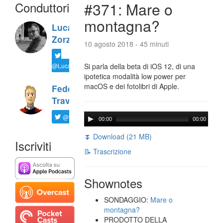
Conduttori
#371: Mare o
montagna?
Luca
Zorzi
10 agosto 2018 - 45 minuti
@LucaTNT
Si parla della beta di iOS 12, di una
ipotetica modalità low power per
macOS e dei fotolibri di Apple.
Federico
Travaini
@ftrava
00:00
00:00
⏬ Download (21 MB)
Iscriviti
📝 Trascrizione
Shownotes
SONDAGGIO:
Mare o
montagna?
PRODOTTO DELLA