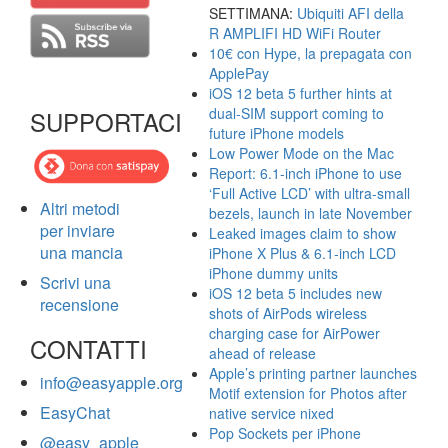
SETTIMANA:
Ubiquiti AFI della
R AMPLIFI HD WiFi Router
10€ con Hype, la prepagata con
ApplePay
iOS 12 beta 5 further hints at
dual-SIM support coming to
SUPPORTACI
future iPhone models
Low Power Mode on the Mac
Report: 6.1-inch iPhone to use
‘Full Active LCD’ with ultra-small
Altri metodi
bezels, launch in late November
per inviare
Leaked images claim to show
una mancia
iPhone X Plus & 6.1-inch LCD
iPhone dummy units
Scrivi una
iOS 12 beta 5 includes new
recensione
shots of AirPods wireless
charging case for AirPower
CONTATTI
ahead of release
Apple’s printing partner launches
info@easyapple.org
Motif extension for Photos after
EasyChat
native service nixed
Pop Sockets per iPhone
@easy_apple