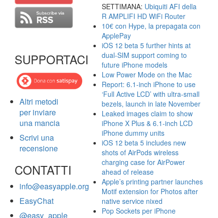
SETTIMANA:
Ubiquiti AFI della
R AMPLIFI HD WiFi Router
10€ con Hype, la prepagata con
ApplePay
iOS 12 beta 5 further hints at
dual-SIM support coming to
SUPPORTACI
future iPhone models
Low Power Mode on the Mac
Report: 6.1-inch iPhone to use
‘Full Active LCD’ with ultra-small
Altri metodi
bezels, launch in late November
per inviare
Leaked images claim to show
una mancia
iPhone X Plus & 6.1-inch LCD
iPhone dummy units
Scrivi una
iOS 12 beta 5 includes new
recensione
shots of AirPods wireless
charging case for AirPower
CONTATTI
ahead of release
Apple’s printing partner launches
info@easyapple.org
Motif extension for Photos after
EasyChat
native service nixed
Pop Sockets per iPhone
@easy_apple