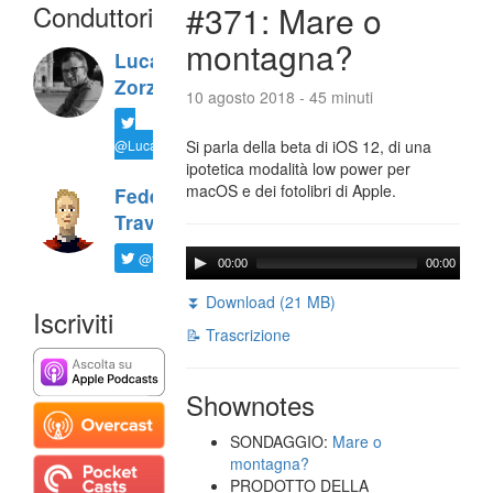
Conduttori
#371: Mare o
montagna?
Luca
Zorzi
10 agosto 2018 - 45 minuti
@LucaTNT
Si parla della beta di iOS 12, di una
ipotetica modalità low power per
macOS e dei fotolibri di Apple.
Federico
Travaini
@ftrava
00:00
00:00
⏬ Download (21 MB)
Iscriviti
📝 Trascrizione
Shownotes
SONDAGGIO:
Mare o
montagna?
PRODOTTO DELLA