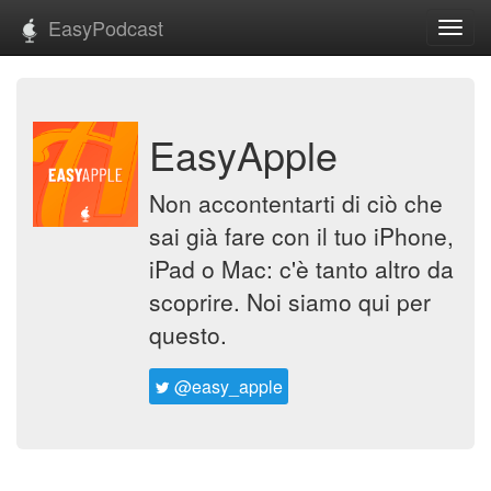
EasyPodcast
Toggl
navig
EasyApple
Non accontentarti di ciò che
sai già fare con il tuo iPhone,
iPad o Mac: c'è tanto altro da
scoprire. Noi siamo qui per
questo.
@easy_apple