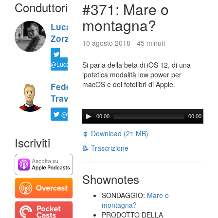
Conduttori
#371: Mare o
montagna?
Luca
Zorzi
10 agosto 2018 - 45 minuti
@LucaTNT
Si parla della beta di iOS 12, di una
ipotetica modalità low power per
macOS e dei fotolibri di Apple.
Federico
Travaini
@ftrava
00:00
00:00
⏬ Download (21 MB)
Iscriviti
📝 Trascrizione
Shownotes
SONDAGGIO:
Mare o
montagna?
PRODOTTO DELLA