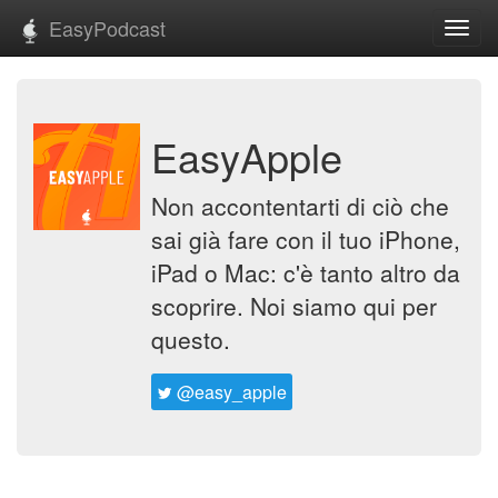
EasyPodcast
Toggl
navig
EasyApple
Non accontentarti di ciò che
sai già fare con il tuo iPhone,
iPad o Mac: c'è tanto altro da
scoprire. Noi siamo qui per
questo.
@easy_apple