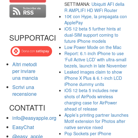
SETTIMANA:
Ubiquiti AFI della
R AMPLIFI HD WiFi Router
10€ con Hype, la prepagata con
ApplePay
iOS 12 beta 5 further hints at
dual-SIM support coming to
SUPPORTACI
future iPhone models
Low Power Mode on the Mac
Report: 6.1-inch iPhone to use
‘Full Active LCD’ with ultra-small
Altri metodi
bezels, launch in late November
per inviare
Leaked images claim to show
una mancia
iPhone X Plus & 6.1-inch LCD
iPhone dummy units
Scrivi una
iOS 12 beta 5 includes new
recensione
shots of AirPods wireless
charging case for AirPower
CONTATTI
ahead of release
Apple’s printing partner launches
info@easyapple.org
Motif extension for Photos after
EasyChat
native service nixed
Pop Sockets per iPhone
@easy_apple