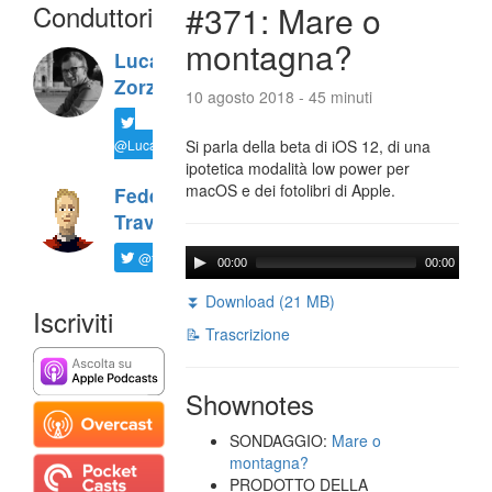
Conduttori
#371: Mare o
montagna?
Luca
Zorzi
10 agosto 2018 - 45 minuti
@LucaTNT
Si parla della beta di iOS 12, di una
ipotetica modalità low power per
macOS e dei fotolibri di Apple.
Federico
Travaini
@ftrava
00:00
00:00
⏬ Download (21 MB)
Iscriviti
📝 Trascrizione
Shownotes
SONDAGGIO:
Mare o
montagna?
PRODOTTO DELLA