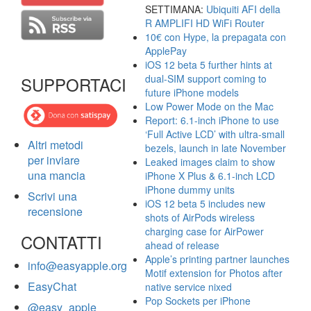
SETTIMANA:
Ubiquiti AFI della
R AMPLIFI HD WiFi Router
10€ con Hype, la prepagata con
ApplePay
iOS 12 beta 5 further hints at
dual-SIM support coming to
SUPPORTACI
future iPhone models
Low Power Mode on the Mac
Report: 6.1-inch iPhone to use
‘Full Active LCD’ with ultra-small
Altri metodi
bezels, launch in late November
per inviare
Leaked images claim to show
una mancia
iPhone X Plus & 6.1-inch LCD
iPhone dummy units
Scrivi una
iOS 12 beta 5 includes new
recensione
shots of AirPods wireless
charging case for AirPower
CONTATTI
ahead of release
Apple’s printing partner launches
info@easyapple.org
Motif extension for Photos after
EasyChat
native service nixed
Pop Sockets per iPhone
@easy_apple