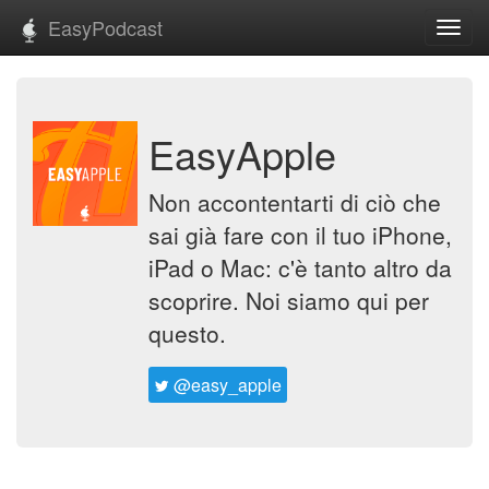
EasyPodcast
Toggl
navig
EasyApple
Non accontentarti di ciò che
sai già fare con il tuo iPhone,
iPad o Mac: c'è tanto altro da
scoprire. Noi siamo qui per
questo.
@easy_apple