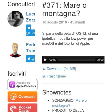
Conduttori
#371: Mare o
montagna?
Luca
Zorzi
10 agosto 2018 - 45 minuti
@LucaTNT
Si parla della beta di iOS 12, di una
ipotetica modalità low power per
macOS e dei fotolibri di Apple.
Federico
Travaini
@ftrava
00:00
00:00
⏬ Download (21 MB)
Iscriviti
📝 Trascrizione
Shownotes
SONDAGGIO:
Mare o
montagna?
PRODOTTO DELLA