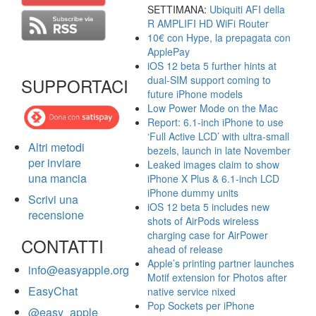
SETTIMANA:
Ubiquiti AFI della
R AMPLIFI HD WiFi Router
10€ con Hype, la prepagata con
ApplePay
iOS 12 beta 5 further hints at
dual-SIM support coming to
SUPPORTACI
future iPhone models
Low Power Mode on the Mac
Report: 6.1-inch iPhone to use
‘Full Active LCD’ with ultra-small
Altri metodi
bezels, launch in late November
per inviare
Leaked images claim to show
una mancia
iPhone X Plus & 6.1-inch LCD
iPhone dummy units
Scrivi una
iOS 12 beta 5 includes new
recensione
shots of AirPods wireless
charging case for AirPower
CONTATTI
ahead of release
Apple’s printing partner launches
info@easyapple.org
Motif extension for Photos after
EasyChat
native service nixed
Pop Sockets per iPhone
@easy_apple