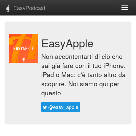
EasyPodcast
Toggl
navig
EasyApple
Non accontentarti di ciò che
sai già fare con il tuo iPhone,
iPad o Mac: c'è tanto altro da
scoprire. Noi siamo qui per
questo.
@easy_apple