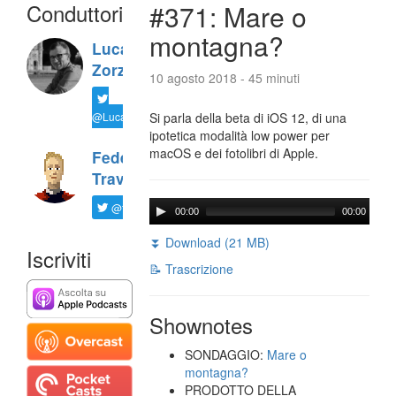
Conduttori
#371: Mare o
montagna?
Luca
Zorzi
10 agosto 2018 - 45 minuti
@LucaTNT
Si parla della beta di iOS 12, di una
ipotetica modalità low power per
macOS e dei fotolibri di Apple.
Federico
Travaini
@ftrava
00:00
00:00
⏬ Download (21 MB)
Iscriviti
📝 Trascrizione
Shownotes
SONDAGGIO:
Mare o
montagna?
PRODOTTO DELLA