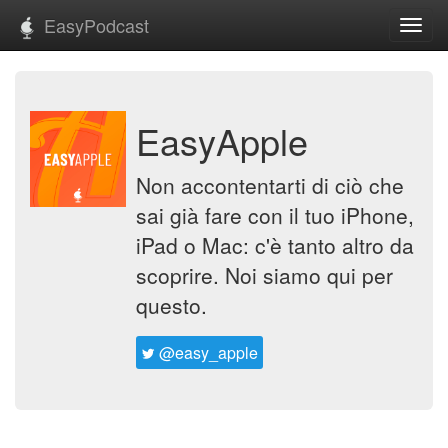
EasyPodcast
Toggl
navig
EasyApple
Non accontentarti di ciò che
sai già fare con il tuo iPhone,
iPad o Mac: c'è tanto altro da
scoprire. Noi siamo qui per
questo.
@easy_apple