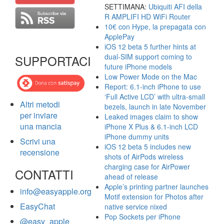
SETTIMANA:
Ubiquiti AFI della
R AMPLIFI HD WiFi Router
10€ con Hype, la prepagata con
ApplePay
iOS 12 beta 5 further hints at
dual-SIM support coming to
SUPPORTACI
future iPhone models
Low Power Mode on the Mac
Report: 6.1-inch iPhone to use
‘Full Active LCD’ with ultra-small
Altri metodi
bezels, launch in late November
per inviare
Leaked images claim to show
una mancia
iPhone X Plus & 6.1-inch LCD
iPhone dummy units
Scrivi una
iOS 12 beta 5 includes new
recensione
shots of AirPods wireless
charging case for AirPower
CONTATTI
ahead of release
Apple’s printing partner launches
info@easyapple.org
Motif extension for Photos after
EasyChat
native service nixed
Pop Sockets per iPhone
@easy_apple