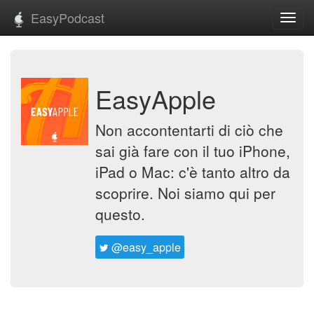
EasyPodcast
Toggl
navig
EasyApple
Non accontentarti di ciò che
sai già fare con il tuo iPhone,
iPad o Mac: c'è tanto altro da
scoprire. Noi siamo qui per
questo.
@easy_apple