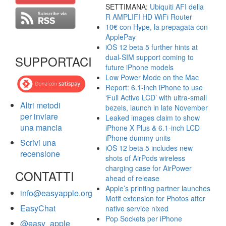
SETTIMANA:
Ubiquiti AFI della
R AMPLIFI HD WiFi Router
10€ con Hype, la prepagata con
ApplePay
iOS 12 beta 5 further hints at
dual-SIM support coming to
SUPPORTACI
future iPhone models
Low Power Mode on the Mac
Report: 6.1-inch iPhone to use
‘Full Active LCD’ with ultra-small
Altri metodi
bezels, launch in late November
per inviare
Leaked images claim to show
una mancia
iPhone X Plus & 6.1-inch LCD
iPhone dummy units
Scrivi una
iOS 12 beta 5 includes new
recensione
shots of AirPods wireless
charging case for AirPower
CONTATTI
ahead of release
Apple’s printing partner launches
info@easyapple.org
Motif extension for Photos after
EasyChat
native service nixed
Pop Sockets per iPhone
@easy_apple