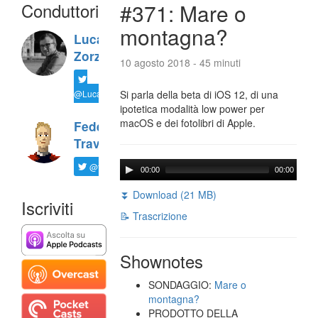
Conduttori
#371: Mare o
montagna?
Luca
Zorzi
10 agosto 2018 - 45 minuti
@LucaTNT
Si parla della beta di iOS 12, di una
ipotetica modalità low power per
macOS e dei fotolibri di Apple.
Federico
Travaini
@ftrava
00:00
00:00
⏬ Download (21 MB)
Iscriviti
📝 Trascrizione
Shownotes
SONDAGGIO:
Mare o
montagna?
PRODOTTO DELLA