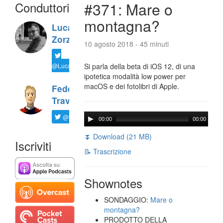
Conduttori
#371: Mare o
montagna?
Luca
Zorzi
10 agosto 2018 - 45 minuti
@LucaTNT
Si parla della beta di iOS 12, di una
ipotetica modalità low power per
macOS e dei fotolibri di Apple.
Federico
Travaini
@ftrava
00:00
00:00
⏬ Download (21 MB)
Iscriviti
📝 Trascrizione
Shownotes
SONDAGGIO:
Mare o
montagna?
PRODOTTO DELLA