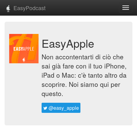
EasyPodcast
Toggl
navig
EasyApple
Non accontentarti di ciò che
sai già fare con il tuo iPhone,
iPad o Mac: c'è tanto altro da
scoprire. Noi siamo qui per
questo.
@easy_apple