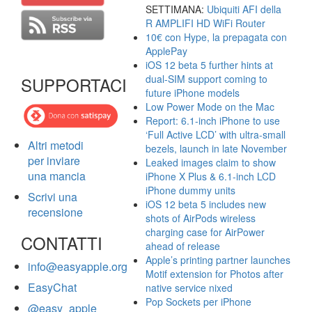
SETTIMANA:
Ubiquiti AFI della
R AMPLIFI HD WiFi Router
10€ con Hype, la prepagata con
ApplePay
iOS 12 beta 5 further hints at
dual-SIM support coming to
SUPPORTACI
future iPhone models
Low Power Mode on the Mac
Report: 6.1-inch iPhone to use
‘Full Active LCD’ with ultra-small
Altri metodi
bezels, launch in late November
per inviare
Leaked images claim to show
una mancia
iPhone X Plus & 6.1-inch LCD
iPhone dummy units
Scrivi una
iOS 12 beta 5 includes new
recensione
shots of AirPods wireless
charging case for AirPower
CONTATTI
ahead of release
Apple’s printing partner launches
info@easyapple.org
Motif extension for Photos after
EasyChat
native service nixed
Pop Sockets per iPhone
@easy_apple