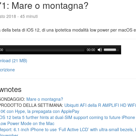
71: Mare o montagna?
to 2018 - 45 minuti
a della beta di iOS 12, di una ipotetica modalità low power per macOS e d
00
00:00
load (21 MB)
crizione
wnotes
SONDAGGIO:
Mare o montagna?
PRODOTTO DELLA SETTIMANA:
Ubiquiti AFI della R AMPLIFI HD WiF
10€ con Hype, la prepagata con ApplePay
iOS 12 beta 5 further hints at dual-SIM support coming to future iPhon
Low Power Mode on the Mac
Report: 6.1-inch iPhone to use ‘Full Active LCD’ with ultra-small bezels, 
November