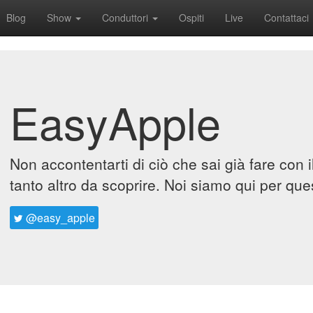
Blog
Show
Conduttori
Ospiti
Live
Contattaci
EasyApple
Non accontentarti di ciò che sai già fare con 
tanto altro da scoprire. Noi siamo qui per que
@easy_apple