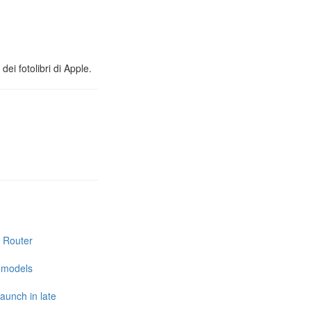
ei fotolibri di Apple.
i Router
e models
launch in late