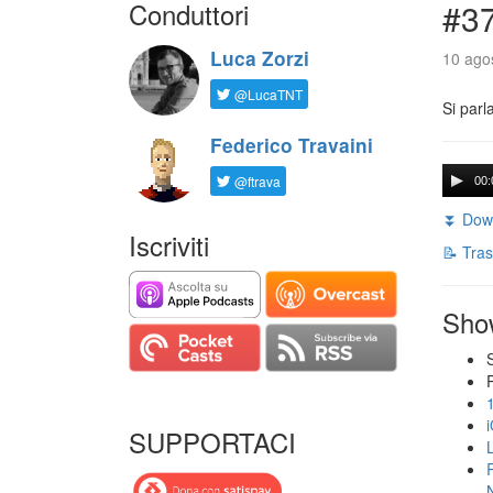
Conduttori
#3
Luca Zorzi
10 agos
@LucaTNT
Si parl
Federico Travaini
@ftrava
00:
⏬ Down
Iscriviti
📝 Tras
Sho
SUPPORTACI