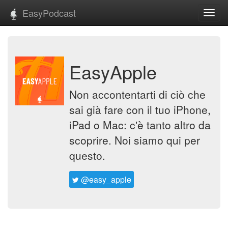
EasyPodcast
Toggl
navig
EasyApple
Non accontentarti di ciò che
sai già fare con il tuo iPhone,
iPad o Mac: c'è tanto altro da
scoprire. Noi siamo qui per
questo.
@easy_apple