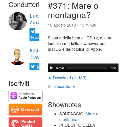
Conduttori
#371: Mare o
montagna?
Luca
Zorzi
10 agosto 2018 - 45 minuti
@LucaTNT
Si parla della beta di iOS 12, di una
ipotetica modalità low power per
macOS e dei fotolibri di Apple.
Federico
Travaini
@ftrava
00:00
00:00
⏬ Download (21 MB)
Iscriviti
📝 Trascrizione
Shownotes
SONDAGGIO:
Mare o
montagna?
PRODOTTO DELLA