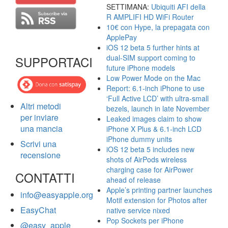
SETTIMANA:
Ubiquiti AFI della
R AMPLIFI HD WiFi Router
10€ con Hype, la prepagata con
ApplePay
iOS 12 beta 5 further hints at
dual-SIM support coming to
SUPPORTACI
future iPhone models
Low Power Mode on the Mac
Report: 6.1-inch iPhone to use
‘Full Active LCD’ with ultra-small
Altri metodi
bezels, launch in late November
per inviare
Leaked images claim to show
una mancia
iPhone X Plus & 6.1-inch LCD
iPhone dummy units
Scrivi una
iOS 12 beta 5 includes new
recensione
shots of AirPods wireless
charging case for AirPower
CONTATTI
ahead of release
Apple’s printing partner launches
info@easyapple.org
Motif extension for Photos after
EasyChat
native service nixed
Pop Sockets per iPhone
@easy_apple