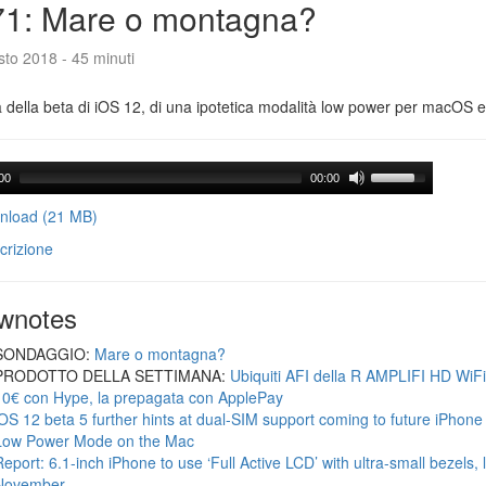
71: Mare o montagna?
to 2018 - 45 minuti
a della beta di iOS 12, di una ipotetica modalità low power per macOS e d
00
00:00
load (21 MB)
crizione
wnotes
SONDAGGIO:
Mare o montagna?
PRODOTTO DELLA SETTIMANA:
Ubiquiti AFI della R AMPLIFI HD WiF
10€ con Hype, la prepagata con ApplePay
iOS 12 beta 5 further hints at dual-SIM support coming to future iPhon
Low Power Mode on the Mac
Report: 6.1-inch iPhone to use ‘Full Active LCD’ with ultra-small bezels, 
November