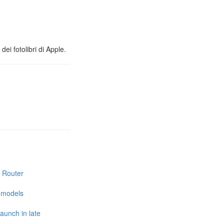
ei fotolibri di Apple.
i Router
e models
launch in late