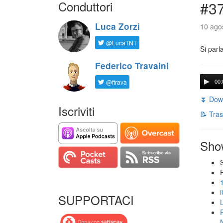
Conduttori
#3
Luca Zorzi
10 agos
@LucaTNT
Si parl
Federico Travaini
@ftrava
00:
⏬ Down
Iscriviti
📝 Tras
Sho
SUPPORTACI