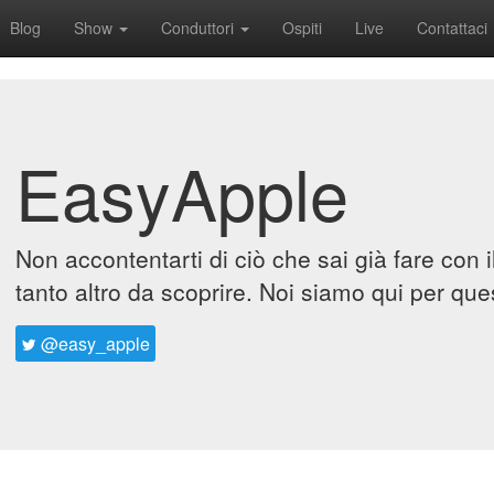
Blog
Show
Conduttori
Ospiti
Live
Contattaci
EasyApple
Non accontentarti di ciò che sai già fare con 
tanto altro da scoprire. Noi siamo qui per que
@easy_apple