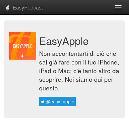
EasyPodcast
Toggl
navig
EasyApple
Non accontentarti di ciò che
sai già fare con il tuo iPhone,
iPad o Mac: c'è tanto altro da
scoprire. Noi siamo qui per
questo.
@easy_apple