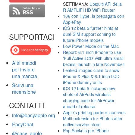
SETTIMANA:
Ubiquiti AFI della
R AMPLIFI HD WiFi Router
10€ con Hype, la prepagata con
ApplePay
iOS 12 beta 5 further hints at
dual-SIM support coming to
SUPPORTACI
future iPhone models
Low Power Mode on the Mac
Report: 6.1-inch iPhone to use
‘Full Active LCD’ with ultra-small
Altri metodi
bezels, launch in late November
per inviare
Leaked images claim to show
una mancia
iPhone X Plus & 6.1-inch LCD
iPhone dummy units
Scrivi una
iOS 12 beta 5 includes new
recensione
shots of AirPods wireless
charging case for AirPower
CONTATTI
ahead of release
Apple’s printing partner launches
info@easyapple.org
Motif extension for Photos after
EasyChat
native service nixed
Pop Sockets per iPhone
@easy_apple