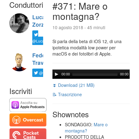
Conduttori
#371: Mare o
montagna?
Luca
Zorzi
10 agosto 2018 - 45 minuti
@LucaTNT
Si parla della beta di iOS 12, di una
ipotetica modalità low power per
macOS e dei fotolibri di Apple.
Federico
Travaini
@ftrava
00:00
00:00
⏬ Download (21 MB)
Iscriviti
📝 Trascrizione
Shownotes
SONDAGGIO:
Mare o
montagna?
PRODOTTO DELLA