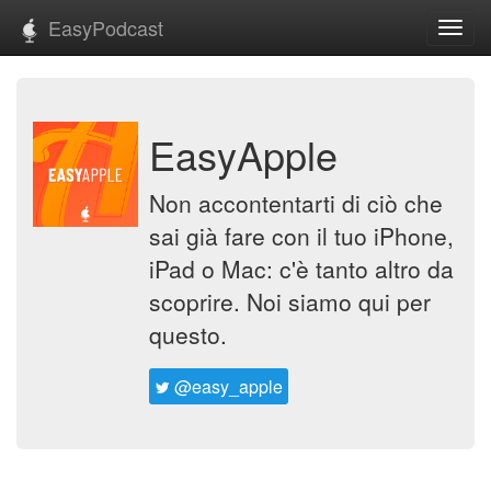
EasyPodcast
Toggl
navig
EasyApple
Non accontentarti di ciò che
sai già fare con il tuo iPhone,
iPad o Mac: c'è tanto altro da
scoprire. Noi siamo qui per
questo.
@easy_apple