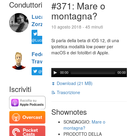
Conduttori
#371: Mare o
montagna?
Luca
Zorzi
10 agosto 2018 - 45 minuti
@LucaTNT
Si parla della beta di iOS 12, di una
ipotetica modalità low power per
macOS e dei fotolibri di Apple.
Federico
Travaini
@ftrava
00:00
00:00
⏬ Download (21 MB)
Iscriviti
📝 Trascrizione
Shownotes
SONDAGGIO:
Mare o
montagna?
PRODOTTO DELLA