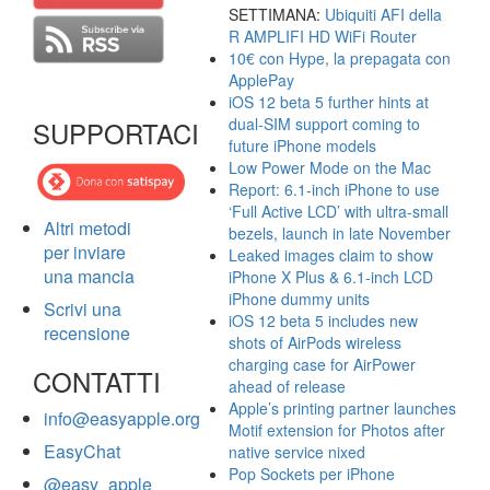
SETTIMANA:
Ubiquiti AFI della
R AMPLIFI HD WiFi Router
10€ con Hype, la prepagata con
ApplePay
iOS 12 beta 5 further hints at
dual-SIM support coming to
SUPPORTACI
future iPhone models
Low Power Mode on the Mac
Report: 6.1-inch iPhone to use
‘Full Active LCD’ with ultra-small
Altri metodi
bezels, launch in late November
per inviare
Leaked images claim to show
una mancia
iPhone X Plus & 6.1-inch LCD
iPhone dummy units
Scrivi una
iOS 12 beta 5 includes new
recensione
shots of AirPods wireless
charging case for AirPower
CONTATTI
ahead of release
Apple’s printing partner launches
info@easyapple.org
Motif extension for Photos after
EasyChat
native service nixed
Pop Sockets per iPhone
@easy_apple