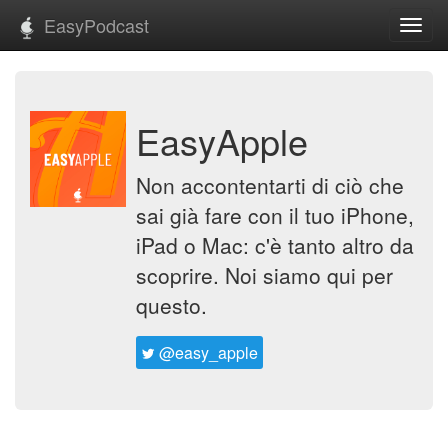
EasyPodcast
Toggl
navig
EasyApple
Non accontentarti di ciò che
sai già fare con il tuo iPhone,
iPad o Mac: c'è tanto altro da
scoprire. Noi siamo qui per
questo.
@easy_apple