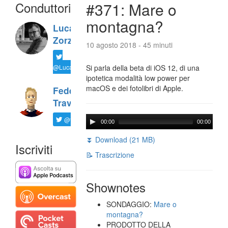
Conduttori
#371: Mare o
montagna?
Luca
Zorzi
10 agosto 2018 - 45 minuti
@LucaTNT
Si parla della beta di iOS 12, di una
ipotetica modalità low power per
macOS e dei fotolibri di Apple.
Federico
Travaini
@ftrava
00:00
00:00
⏬ Download (21 MB)
Iscriviti
📝 Trascrizione
Shownotes
SONDAGGIO:
Mare o
montagna?
PRODOTTO DELLA