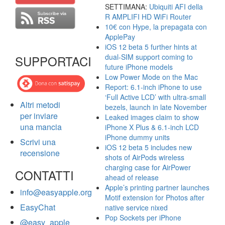
SETTIMANA:
Ubiquiti AFI della
R AMPLIFI HD WiFi Router
10€ con Hype, la prepagata con
ApplePay
iOS 12 beta 5 further hints at
dual-SIM support coming to
SUPPORTACI
future iPhone models
Low Power Mode on the Mac
Report: 6.1-inch iPhone to use
‘Full Active LCD’ with ultra-small
Altri metodi
bezels, launch in late November
per inviare
Leaked images claim to show
una mancia
iPhone X Plus & 6.1-inch LCD
iPhone dummy units
Scrivi una
iOS 12 beta 5 includes new
recensione
shots of AirPods wireless
charging case for AirPower
CONTATTI
ahead of release
Apple’s printing partner launches
info@easyapple.org
Motif extension for Photos after
EasyChat
native service nixed
Pop Sockets per iPhone
@easy_apple