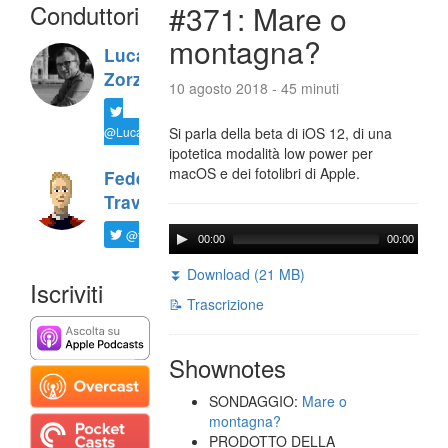
Conduttori
#371: Mare o
montagna?
Luca
Zorzi
10 agosto 2018 - 45 minuti
@LucaTNT
Si parla della beta di iOS 12, di una
ipotetica modalità low power per
macOS e dei fotolibri di Apple.
Federico
Travaini
@ftrava
00:00
00:00
⏬ Download (21 MB)
Iscriviti
📝 Trascrizione
Shownotes
SONDAGGIO:
Mare o
montagna?
PRODOTTO DELLA