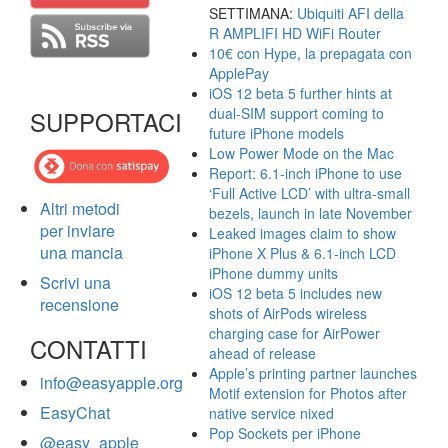
SETTIMANA:
Ubiquiti AFI della
R AMPLIFI HD WiFi Router
10€ con Hype, la prepagata con
ApplePay
iOS 12 beta 5 further hints at
dual-SIM support coming to
SUPPORTACI
future iPhone models
Low Power Mode on the Mac
Report: 6.1-inch iPhone to use
‘Full Active LCD’ with ultra-small
Altri metodi
bezels, launch in late November
per inviare
Leaked images claim to show
una mancia
iPhone X Plus & 6.1-inch LCD
iPhone dummy units
Scrivi una
iOS 12 beta 5 includes new
recensione
shots of AirPods wireless
charging case for AirPower
CONTATTI
ahead of release
Apple’s printing partner launches
info@easyapple.org
Motif extension for Photos after
EasyChat
native service nixed
Pop Sockets per iPhone
@easy_apple