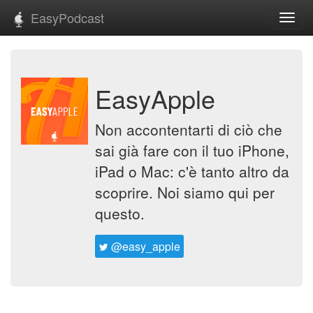
EasyPodcast
Toggl
navig
EasyApple
Non accontentarti di ciò che
sai già fare con il tuo iPhone,
iPad o Mac: c'è tanto altro da
scoprire. Noi siamo qui per
questo.
@easy_apple