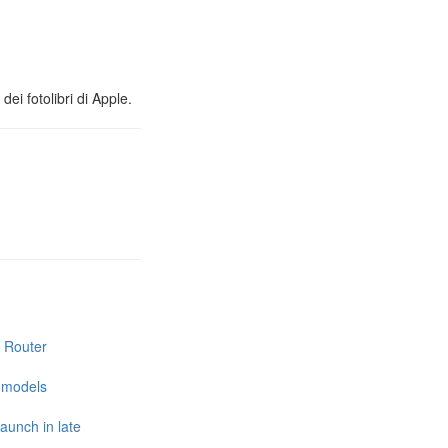
ei fotolibri di Apple.
i Router
e models
launch in late