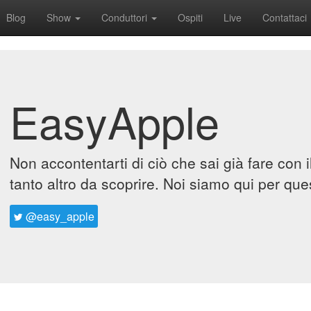
Blog
Show
Conduttori
Ospiti
Live
Contattaci
EasyApple
Non accontentarti di ciò che sai già fare con 
tanto altro da scoprire. Noi siamo qui per que
@easy_apple