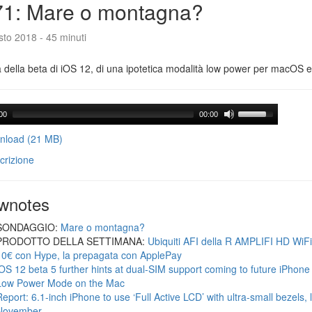
71: Mare o montagna?
to 2018 - 45 minuti
a della beta di iOS 12, di una ipotetica modalità low power per macOS e d
00
00:00
load (21 MB)
crizione
wnotes
SONDAGGIO:
Mare o montagna?
PRODOTTO DELLA SETTIMANA:
Ubiquiti AFI della R AMPLIFI HD WiF
10€ con Hype, la prepagata con ApplePay
iOS 12 beta 5 further hints at dual-SIM support coming to future iPhon
Low Power Mode on the Mac
Report: 6.1-inch iPhone to use ‘Full Active LCD’ with ultra-small bezels, 
November