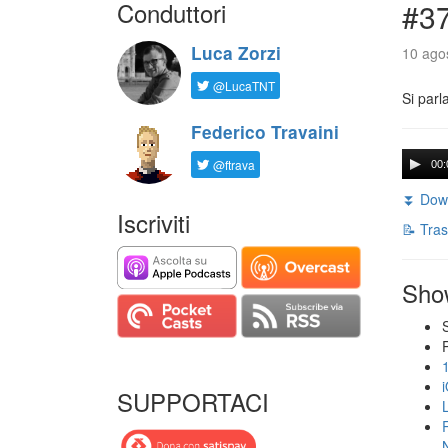
Conduttori
#3
Luca Zorzi
10 agos
@LucaTNT
Si parl
Federico Travaini
@ftrava
00:
⏬ Down
Iscriviti
📝 Tras
Sho
SUPPORTACI