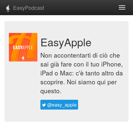
EasyPodcast
Toggl
navig
EasyApple
Non accontentarti di ciò che
sai già fare con il tuo iPhone,
iPad o Mac: c'è tanto altro da
scoprire. Noi siamo qui per
questo.
@easy_apple