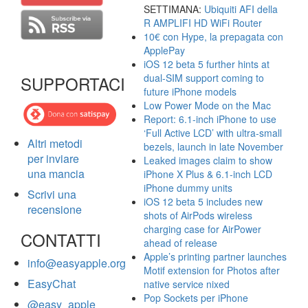
SETTIMANA:
Ubiquiti AFI della
R AMPLIFI HD WiFi Router
10€ con Hype, la prepagata con
ApplePay
iOS 12 beta 5 further hints at
dual-SIM support coming to
SUPPORTACI
future iPhone models
Low Power Mode on the Mac
Report: 6.1-inch iPhone to use
‘Full Active LCD’ with ultra-small
Altri metodi
bezels, launch in late November
per inviare
Leaked images claim to show
una mancia
iPhone X Plus & 6.1-inch LCD
iPhone dummy units
Scrivi una
iOS 12 beta 5 includes new
recensione
shots of AirPods wireless
charging case for AirPower
CONTATTI
ahead of release
Apple’s printing partner launches
info@easyapple.org
Motif extension for Photos after
EasyChat
native service nixed
Pop Sockets per iPhone
@easy_apple