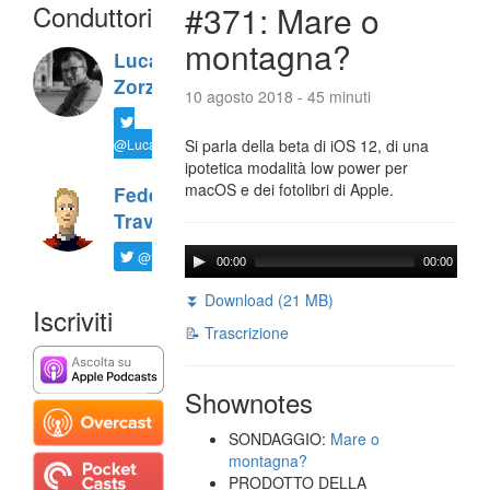
Conduttori
#371: Mare o
montagna?
Luca
Zorzi
10 agosto 2018 - 45 minuti
@LucaTNT
Si parla della beta di iOS 12, di una
ipotetica modalità low power per
macOS e dei fotolibri di Apple.
Federico
Travaini
@ftrava
00:00
00:00
⏬ Download (21 MB)
Iscriviti
📝 Trascrizione
Shownotes
SONDAGGIO:
Mare o
montagna?
PRODOTTO DELLA