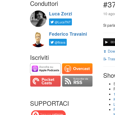
Conduttori
#3
Luca Zorzi
10 agos
@LucaTNT
Si parl
Federico Travaini
@ftrava
00:
⏬ Down
Iscriviti
📝 Tras
Sho
SUPPORTACI