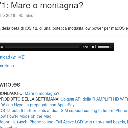
71: Mare o montagna?
to 2018 - 45 minuti
a della beta di iOS 12, di una ipotetica modalità low power per macOS e d
00
00:00
load (21 MB)
crizione
wnotes
SONDAGGIO:
Mare o montagna?
PRODOTTO DELLA SETTIMANA:
Ubiquiti AFI della R AMPLIFI HD WiF
10€ con Hype, la prepagata con ApplePay
iOS 12 beta 5 further hints at dual-SIM support coming to future iPhon
Low Power Mode on the Mac
Report: 6.1-inch iPhone to use ‘Full Active LCD’ with ultra-small bezels, 
November