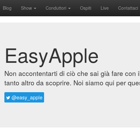
Blog
Show
Conduttori
Ospiti
Live
Contattaci
EasyApple
Non accontentarti di ciò che sai già fare con 
tanto altro da scoprire. Noi siamo qui per que
@easy_apple