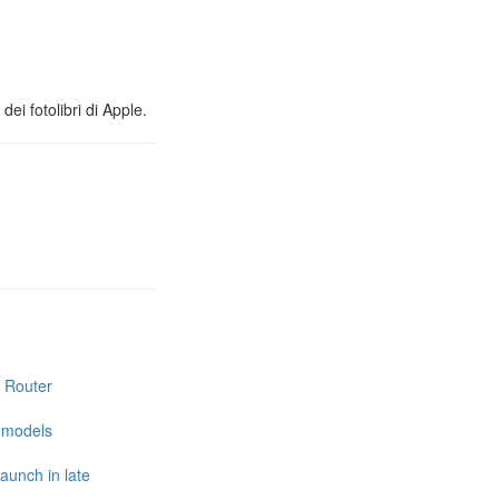
ei fotolibri di Apple.
i Router
e models
launch in late