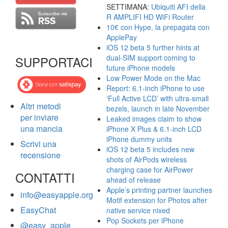
SETTIMANA:
Ubiquiti AFI della
R AMPLIFI HD WiFi Router
10€ con Hype, la prepagata con
ApplePay
iOS 12 beta 5 further hints at
dual-SIM support coming to
SUPPORTACI
future iPhone models
Low Power Mode on the Mac
Report: 6.1-inch iPhone to use
‘Full Active LCD’ with ultra-small
Altri metodi
bezels, launch in late November
per inviare
Leaked images claim to show
una mancia
iPhone X Plus & 6.1-inch LCD
iPhone dummy units
Scrivi una
iOS 12 beta 5 includes new
recensione
shots of AirPods wireless
charging case for AirPower
CONTATTI
ahead of release
Apple’s printing partner launches
info@easyapple.org
Motif extension for Photos after
EasyChat
native service nixed
Pop Sockets per iPhone
@easy_apple