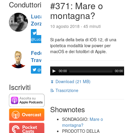
Conduttori
#371: Mare o
montagna?
Luca
Zorzi
10 agosto 2018 - 45 minuti
@LucaTNT
Si parla della beta di iOS 12, di una
ipotetica modalità low power per
macOS e dei fotolibri di Apple.
Federico
Travaini
@ftrava
00:00
00:00
⏬ Download (21 MB)
Iscriviti
📝 Trascrizione
Shownotes
SONDAGGIO:
Mare o
montagna?
PRODOTTO DELLA