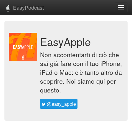
EasyPodcast
Toggl
navig
EasyApple
Non accontentarti di ciò che
sai già fare con il tuo iPhone,
iPad o Mac: c'è tanto altro da
scoprire. Noi siamo qui per
questo.
@easy_apple