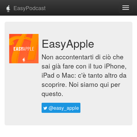
EasyPodcast
Toggl
navig
EasyApple
Non accontentarti di ciò che
sai già fare con il tuo iPhone,
iPad o Mac: c'è tanto altro da
scoprire. Noi siamo qui per
questo.
@easy_apple