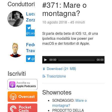
Conduttori
#371: Mare o
montagna?
Luca
Zorzi
10 agosto 2018 - 45 minuti
@LucaTNT
Si parla della beta di iOS 12, di una
ipotetica modalità low power per
macOS e dei fotolibri di Apple.
Federico
Travaini
@ftrava
00:00
00:00
⏬ Download (21 MB)
Iscriviti
📝 Trascrizione
Shownotes
SONDAGGIO:
Mare o
montagna?
PRODOTTO DELLA