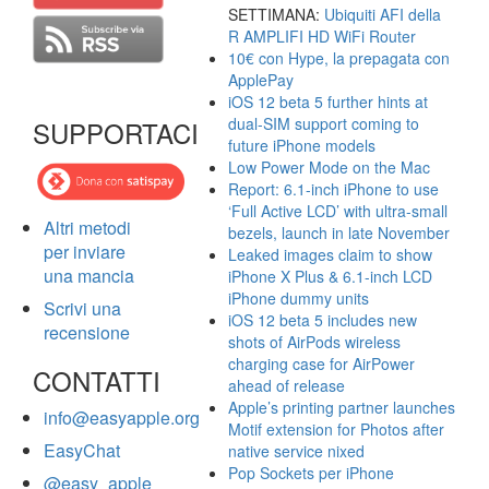
SETTIMANA:
Ubiquiti AFI della
R AMPLIFI HD WiFi Router
10€ con Hype, la prepagata con
ApplePay
iOS 12 beta 5 further hints at
dual-SIM support coming to
SUPPORTACI
future iPhone models
Low Power Mode on the Mac
Report: 6.1-inch iPhone to use
‘Full Active LCD’ with ultra-small
Altri metodi
bezels, launch in late November
per inviare
Leaked images claim to show
una mancia
iPhone X Plus & 6.1-inch LCD
iPhone dummy units
Scrivi una
iOS 12 beta 5 includes new
recensione
shots of AirPods wireless
charging case for AirPower
CONTATTI
ahead of release
Apple’s printing partner launches
info@easyapple.org
Motif extension for Photos after
EasyChat
native service nixed
Pop Sockets per iPhone
@easy_apple