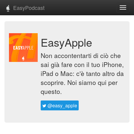
EasyPodcast
Toggl
navig
EasyApple
Non accontentarti di ciò che
sai già fare con il tuo iPhone,
iPad o Mac: c'è tanto altro da
scoprire. Noi siamo qui per
questo.
@easy_apple