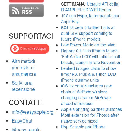
SETTIMANA:
Ubiquiti AFI della
R AMPLIFI HD WiFi Router
10€ con Hype, la prepagata con
ApplePay
iOS 12 beta 5 further hints at
dual-SIM support coming to
SUPPORTACI
future iPhone models
Low Power Mode on the Mac
Report: 6.1-inch iPhone to use
‘Full Active LCD’ with ultra-small
Altri metodi
bezels, launch in late November
per inviare
Leaked images claim to show
una mancia
iPhone X Plus & 6.1-inch LCD
iPhone dummy units
Scrivi una
iOS 12 beta 5 includes new
recensione
shots of AirPods wireless
charging case for AirPower
CONTATTI
ahead of release
Apple’s printing partner launches
info@easyapple.org
Motif extension for Photos after
EasyChat
native service nixed
Pop Sockets per iPhone
@easy_apple