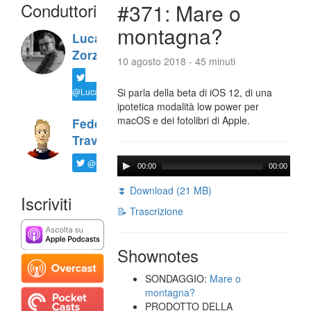
Conduttori
#371: Mare o
montagna?
Luca
Zorzi
10 agosto 2018 - 45 minuti
@LucaTNT
Si parla della beta di iOS 12, di una
ipotetica modalità low power per
macOS e dei fotolibri di Apple.
Federico
Travaini
@ftrava
00:00
00:00
⏬ Download (21 MB)
Iscriviti
📝 Trascrizione
Shownotes
SONDAGGIO:
Mare o
montagna?
PRODOTTO DELLA