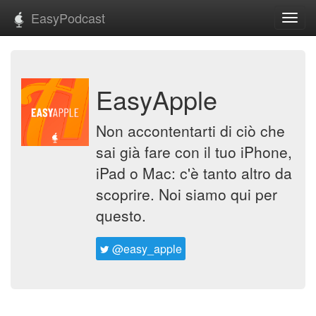
EasyPodcast
Toggl
navig
EasyApple
Non accontentarti di ciò che
sai già fare con il tuo iPhone,
iPad o Mac: c'è tanto altro da
scoprire. Noi siamo qui per
questo.
@easy_apple