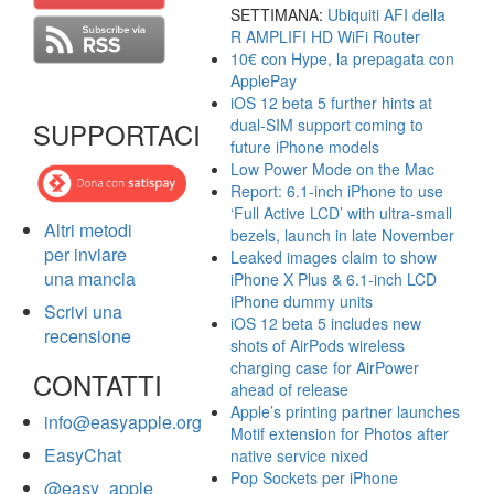
SETTIMANA:
Ubiquiti AFI della
R AMPLIFI HD WiFi Router
10€ con Hype, la prepagata con
ApplePay
iOS 12 beta 5 further hints at
dual-SIM support coming to
SUPPORTACI
future iPhone models
Low Power Mode on the Mac
Report: 6.1-inch iPhone to use
‘Full Active LCD’ with ultra-small
Altri metodi
bezels, launch in late November
per inviare
Leaked images claim to show
una mancia
iPhone X Plus & 6.1-inch LCD
iPhone dummy units
Scrivi una
iOS 12 beta 5 includes new
recensione
shots of AirPods wireless
charging case for AirPower
CONTATTI
ahead of release
Apple’s printing partner launches
info@easyapple.org
Motif extension for Photos after
EasyChat
native service nixed
Pop Sockets per iPhone
@easy_apple