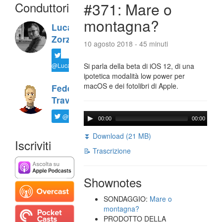
Conduttori
#371: Mare o
montagna?
Luca
Zorzi
10 agosto 2018 - 45 minuti
@LucaTNT
Si parla della beta di iOS 12, di una
ipotetica modalità low power per
macOS e dei fotolibri di Apple.
Federico
Travaini
@ftrava
00:00
00:00
⏬ Download (21 MB)
Iscriviti
📝 Trascrizione
Shownotes
SONDAGGIO:
Mare o
montagna?
PRODOTTO DELLA