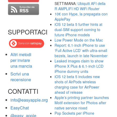
SETTIMANA:
Ubiquiti AFI della
R AMPLIFI HD WiFi Router
10€ con Hype, la prepagata con
ApplePay
iOS 12 beta 5 further hints at
dual-SIM support coming to
SUPPORTACI
future iPhone models
Low Power Mode on the Mac
Report: 6.1-inch iPhone to use
‘Full Active LCD’ with ultra-small
Altri metodi
bezels, launch in late November
per inviare
Leaked images claim to show
una mancia
iPhone X Plus & 6.1-inch LCD
iPhone dummy units
Scrivi una
iOS 12 beta 5 includes new
recensione
shots of AirPods wireless
charging case for AirPower
CONTATTI
ahead of release
Apple’s printing partner launches
info@easyapple.org
Motif extension for Photos after
EasyChat
native service nixed
Pop Sockets per iPhone
@easy_apple