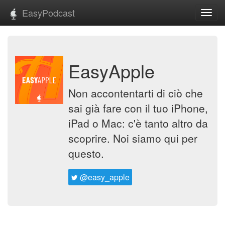
EasyPodcast
Toggl
navig
EasyApple
Non accontentarti di ciò che
sai già fare con il tuo iPhone,
iPad o Mac: c'è tanto altro da
scoprire. Noi siamo qui per
questo.
@easy_apple