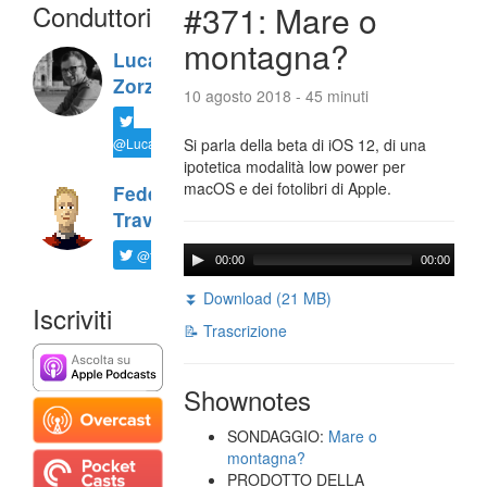
Conduttori
#371: Mare o
montagna?
Luca
Zorzi
10 agosto 2018 - 45 minuti
@LucaTNT
Si parla della beta di iOS 12, di una
ipotetica modalità low power per
macOS e dei fotolibri di Apple.
Federico
Travaini
@ftrava
00:00
00:00
⏬ Download (21 MB)
Iscriviti
📝 Trascrizione
Shownotes
SONDAGGIO:
Mare o
montagna?
PRODOTTO DELLA