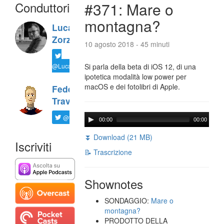
Conduttori
#371: Mare o
montagna?
Luca
Zorzi
10 agosto 2018 - 45 minuti
@LucaTNT
Si parla della beta di iOS 12, di una
ipotetica modalità low power per
macOS e dei fotolibri di Apple.
Federico
Travaini
@ftrava
00:00
00:00
⏬ Download (21 MB)
Iscriviti
📝 Trascrizione
Shownotes
SONDAGGIO:
Mare o
montagna?
PRODOTTO DELLA