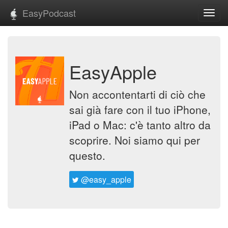
EasyPodcast
Toggl
navig
EasyApple
Non accontentarti di ciò che
sai già fare con il tuo iPhone,
iPad o Mac: c'è tanto altro da
scoprire. Noi siamo qui per
questo.
@easy_apple