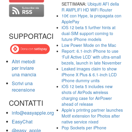
SETTIMANA:
Ubiquiti AFI della
R AMPLIFI HD WiFi Router
10€ con Hype, la prepagata con
ApplePay
iOS 12 beta 5 further hints at
dual-SIM support coming to
SUPPORTACI
future iPhone models
Low Power Mode on the Mac
Report: 6.1-inch iPhone to use
‘Full Active LCD’ with ultra-small
Altri metodi
bezels, launch in late November
per inviare
Leaked images claim to show
una mancia
iPhone X Plus & 6.1-inch LCD
iPhone dummy units
Scrivi una
iOS 12 beta 5 includes new
recensione
shots of AirPods wireless
charging case for AirPower
CONTATTI
ahead of release
Apple’s printing partner launches
info@easyapple.org
Motif extension for Photos after
EasyChat
native service nixed
Pop Sockets per iPhone
@easy_apple