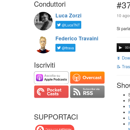
Conduttori
#3
Luca Zorzi
10 agos
@LucaTNT
Si parl
Federico Travaini
@ftrava
00:
⏬ Down
Iscriviti
📝 Tras
Sho
SUPPORTACI