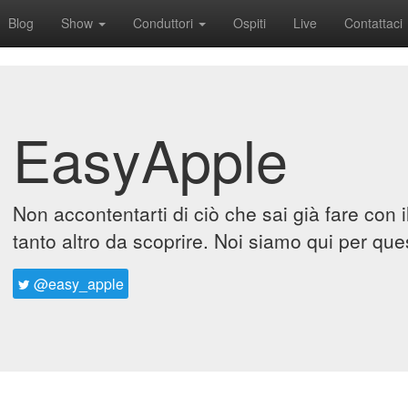
Blog
Show
Conduttori
Ospiti
Live
Contattaci
EasyApple
Non accontentarti di ciò che sai già fare con 
tanto altro da scoprire. Noi siamo qui per que
@easy_apple