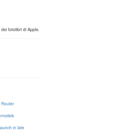
ei fotolibri di Apple.
i Router
e models
launch in late