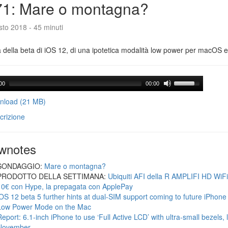
71: Mare o montagna?
to 2018 - 45 minuti
a della beta di iOS 12, di una ipotetica modalità low power per macOS e d
00
00:00
load (21 MB)
crizione
wnotes
SONDAGGIO:
Mare o montagna?
PRODOTTO DELLA SETTIMANA:
Ubiquiti AFI della R AMPLIFI HD WiF
10€ con Hype, la prepagata con ApplePay
iOS 12 beta 5 further hints at dual-SIM support coming to future iPhon
Low Power Mode on the Mac
Report: 6.1-inch iPhone to use ‘Full Active LCD’ with ultra-small bezels, 
November