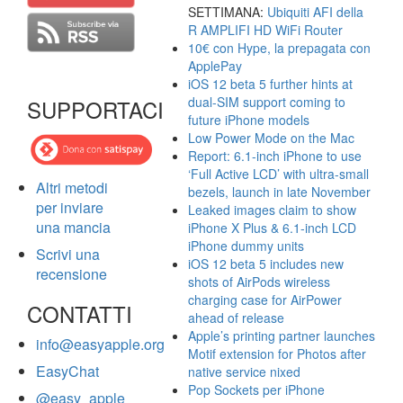
SETTIMANA:
Ubiquiti AFI della
R AMPLIFI HD WiFi Router
10€ con Hype, la prepagata con
ApplePay
iOS 12 beta 5 further hints at
dual-SIM support coming to
SUPPORTACI
future iPhone models
Low Power Mode on the Mac
Report: 6.1-inch iPhone to use
‘Full Active LCD’ with ultra-small
Altri metodi
bezels, launch in late November
per inviare
Leaked images claim to show
una mancia
iPhone X Plus & 6.1-inch LCD
iPhone dummy units
Scrivi una
iOS 12 beta 5 includes new
recensione
shots of AirPods wireless
charging case for AirPower
CONTATTI
ahead of release
Apple’s printing partner launches
info@easyapple.org
Motif extension for Photos after
EasyChat
native service nixed
Pop Sockets per iPhone
@easy_apple