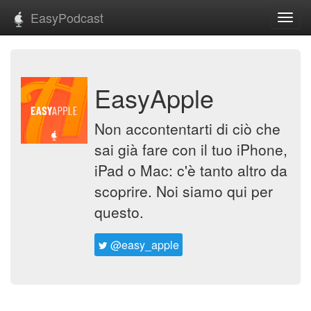
EasyPodcast
Toggl
navig
EasyApple
Non accontentarti di ciò che
sai già fare con il tuo iPhone,
iPad o Mac: c'è tanto altro da
scoprire. Noi siamo qui per
questo.
@easy_apple