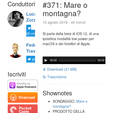
Conduttori
#371: Mare o
montagna?
Luca
Zorzi
10 agosto 2018 - 45 minuti
@LucaTNT
Si parla della beta di iOS 12, di una
ipotetica modalità low power per
macOS e dei fotolibri di Apple.
Federico
Travaini
@ftrava
00:00
00:00
⏬ Download (21 MB)
Iscriviti
📝 Trascrizione
Shownotes
SONDAGGIO:
Mare o
montagna?
PRODOTTO DELLA