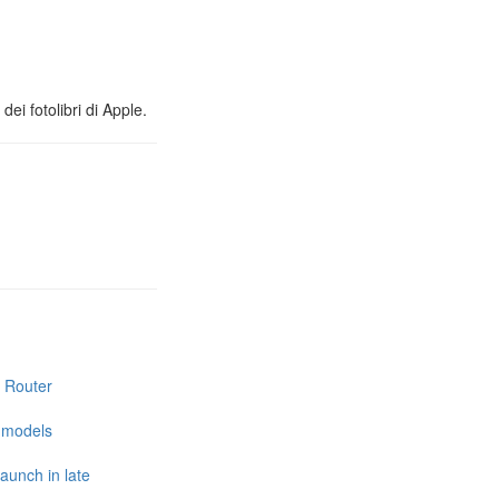
ei fotolibri di Apple.
i Router
e models
launch in late