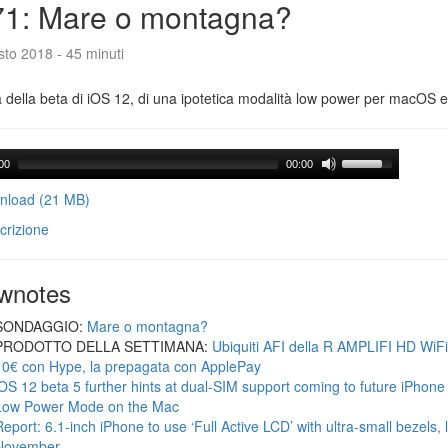
71: Mare o montagna?
to 2018 - 45 minuti
a della beta di iOS 12, di una ipotetica modalità low power per macOS e d
00
00:00
load (21 MB)
crizione
wnotes
SONDAGGIO:
Mare o montagna?
PRODOTTO DELLA SETTIMANA:
Ubiquiti AFI della R AMPLIFI HD WiF
10€ con Hype, la prepagata con ApplePay
iOS 12 beta 5 further hints at dual-SIM support coming to future iPhon
Low Power Mode on the Mac
Report: 6.1-inch iPhone to use ‘Full Active LCD’ with ultra-small bezels, 
November