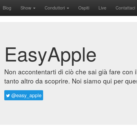
Blog
Show
Conduttori
Ospiti
Live
Contattaci
EasyApple
Non accontentarti di ciò che sai già fare con 
tanto altro da scoprire. Noi siamo qui per que
@easy_apple