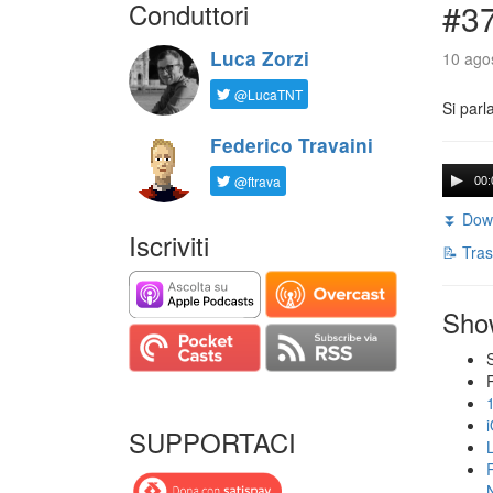
Conduttori
#3
Luca Zorzi
10 agos
@LucaTNT
Si parl
Federico Travaini
@ftrava
00:
⏬ Down
Iscriviti
📝 Tras
Sho
SUPPORTACI