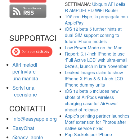
SETTIMANA:
Ubiquiti AFI della
R AMPLIFI HD WiFi Router
10€ con Hype, la prepagata con
ApplePay
iOS 12 beta 5 further hints at
dual-SIM support coming to
SUPPORTACI
future iPhone models
Low Power Mode on the Mac
Report: 6.1-inch iPhone to use
‘Full Active LCD’ with ultra-small
Altri metodi
bezels, launch in late November
per inviare
Leaked images claim to show
una mancia
iPhone X Plus & 6.1-inch LCD
iPhone dummy units
Scrivi una
iOS 12 beta 5 includes new
recensione
shots of AirPods wireless
charging case for AirPower
CONTATTI
ahead of release
Apple’s printing partner launches
info@easyapple.org
Motif extension for Photos after
EasyChat
native service nixed
Pop Sockets per iPhone
@easy_apple