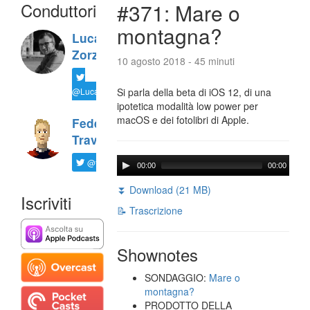
Conduttori
#371: Mare o
montagna?
Luca
Zorzi
10 agosto 2018 - 45 minuti
@LucaTNT
Si parla della beta di iOS 12, di una
ipotetica modalità low power per
macOS e dei fotolibri di Apple.
Federico
Travaini
@ftrava
00:00
00:00
⏬ Download (21 MB)
Iscriviti
📝 Trascrizione
Shownotes
SONDAGGIO:
Mare o
montagna?
PRODOTTO DELLA