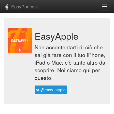
EasyPodcast
Toggl
navig
EasyApple
Non accontentarti di ciò che
sai già fare con il tuo iPhone,
iPad o Mac: c'è tanto altro da
scoprire. Noi siamo qui per
questo.
@easy_apple