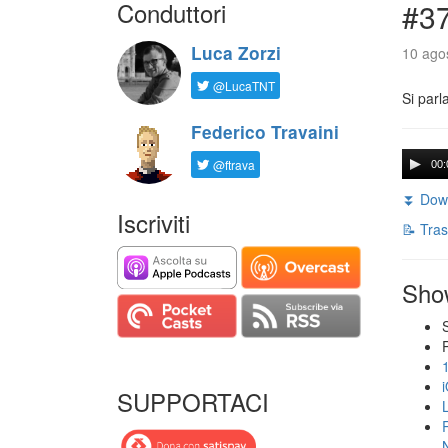
Conduttori
#3
Luca Zorzi
10 agos
@LucaTNT
Si parl
Federico Travaini
@ftrava
00:
⏬ Down
Iscriviti
📝 Tras
Sho
SUPPORTACI