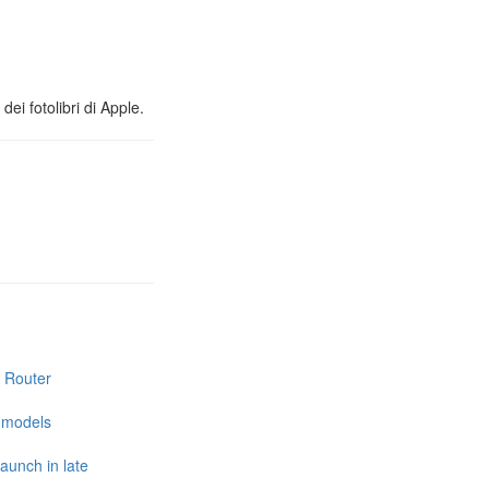
ei fotolibri di Apple.
i Router
e models
launch in late