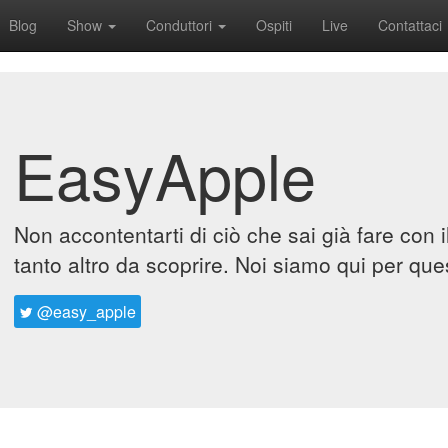
Blog
Show
Conduttori
Ospiti
Live
Contattaci
EasyApple
Non accontentarti di ciò che sai già fare con 
tanto altro da scoprire. Noi siamo qui per que
@easy_apple