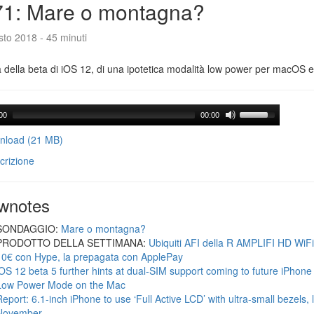
71: Mare o montagna?
to 2018 - 45 minuti
a della beta di iOS 12, di una ipotetica modalità low power per macOS e d
00
00:00
load (21 MB)
crizione
wnotes
SONDAGGIO:
Mare o montagna?
PRODOTTO DELLA SETTIMANA:
Ubiquiti AFI della R AMPLIFI HD WiF
10€ con Hype, la prepagata con ApplePay
iOS 12 beta 5 further hints at dual-SIM support coming to future iPhon
Low Power Mode on the Mac
Report: 6.1-inch iPhone to use ‘Full Active LCD’ with ultra-small bezels, 
November