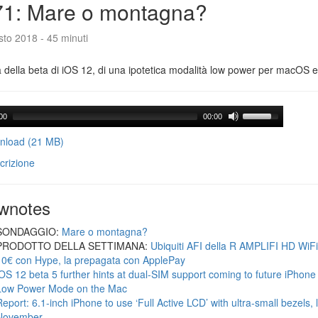
71: Mare o montagna?
to 2018 - 45 minuti
a della beta di iOS 12, di una ipotetica modalità low power per macOS e d
00
00:00
load (21 MB)
crizione
wnotes
SONDAGGIO:
Mare o montagna?
PRODOTTO DELLA SETTIMANA:
Ubiquiti AFI della R AMPLIFI HD WiF
10€ con Hype, la prepagata con ApplePay
iOS 12 beta 5 further hints at dual-SIM support coming to future iPhon
Low Power Mode on the Mac
Report: 6.1-inch iPhone to use ‘Full Active LCD’ with ultra-small bezels, 
November