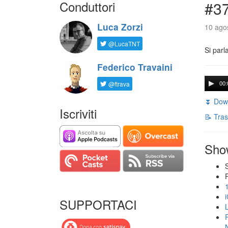
Conduttori
#3
Luca Zorzi
10 agos
@LucaTNT
Si parl
Federico Travaini
@ftrava
00:
⏬ Down
Iscriviti
📝 Tras
Sho
SUPPORTACI