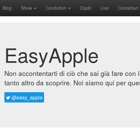
Blog
Show
Conduttori
Ospiti
Live
Contattaci
EasyApple
Non accontentarti di ciò che sai già fare con 
tanto altro da scoprire. Noi siamo qui per que
@easy_apple