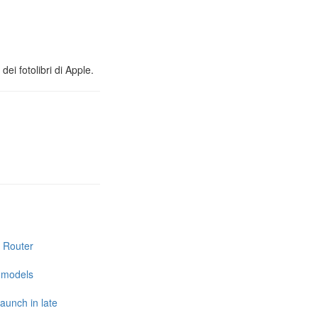
ei fotolibri di Apple.
i Router
e models
launch in late