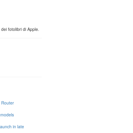
ei fotolibri di Apple.
i Router
e models
launch in late