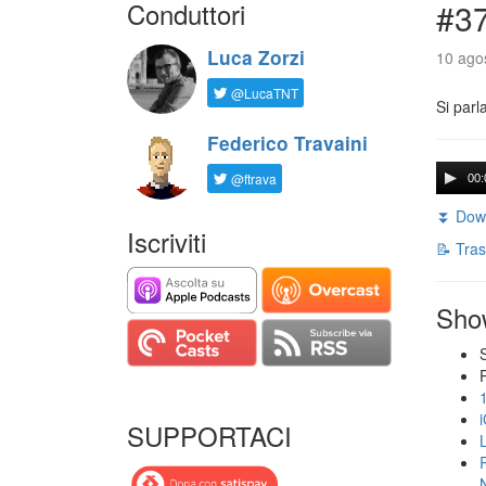
Conduttori
#3
Luca Zorzi
10 agos
@LucaTNT
Si parl
Federico Travaini
@ftrava
00:
⏬ Down
Iscriviti
📝 Tras
Sho
SUPPORTACI