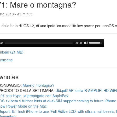
71: Mare o montagna?
to 2018 - 45 minuti
a della beta di iOS 12, di una ipotetica modalità low power per macOS e d
00
00:00
load (21 MB)
crizione
wnotes
SONDAGGIO:
Mare o montagna?
PRODOTTO DELLA SETTIMANA:
Ubiquiti AFI della R AMPLIFI HD WiF
10€ con Hype, la prepagata con ApplePay
iOS 12 beta 5 further hints at dual-SIM support coming to future iPhon
Low Power Mode on the Mac
Report: 6.1-inch iPhone to use ‘Full Active LCD’ with ultra-small bezels, 
November