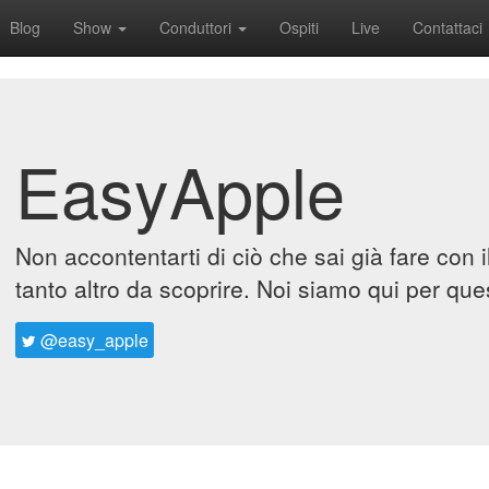
Blog
Show
Conduttori
Ospiti
Live
Contattaci
EasyApple
Non accontentarti di ciò che sai già fare con 
tanto altro da scoprire. Noi siamo qui per que
@easy_apple